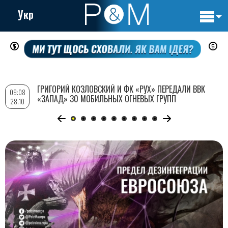
Укр
Основн
Перейти
навигац
к
основному
содержанию
ГРИГОРИЙ КОЗЛОВСКИЙ И ФК «РУХ» ПЕРЕДАЛИ ВВК
09:08
«ЗАПАД» 30 МОБИЛЬНЫХ ОГНЕВЫХ ГРУПП
28.10