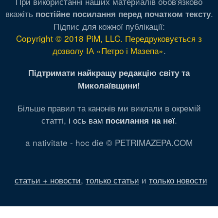
При використанні наших материалів обов'язково
вкажіть
.
постійне посилання перед початком тексту
Підпис для кожної публікації:
Copyright © 2018 PiM, LLC. Передруковується з
дозволу ІА «Петро і Мазепа»
.
Підтримати найкращу редакцію світу та
Миколаївщини!
Більше правил та канонів ми виклали в окремій
статті,
і ось вам
.
посилання на неї
a nativitate - hoc die © PETRIMAZEPA.COM
статьи + новости
,
только статьи
и
только новости