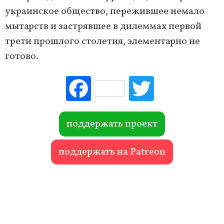
украинское общество, пережившее немало
мытарств и застрявшее в дилеммах первой
трети прошлого столетия, элементарно не
готово.
Fac
Tw
ebo
itte
ok
r
поддержать проект
поддержать на Patreon