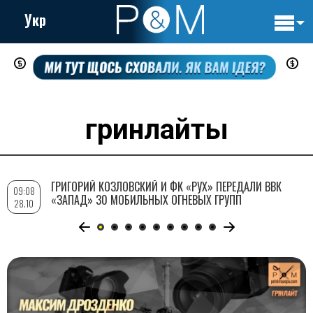
Укр
Основн
Перейти
навигац
к
основному
содержанию
гринлайты
ГРИГОРИЙ КОЗЛОВСКИЙ И ФК «РУХ» ПЕРЕДАЛИ ВВК
09:08
«ЗАПАД» 30 МОБИЛЬНЫХ ОГНЕВЫХ ГРУПП
28.10