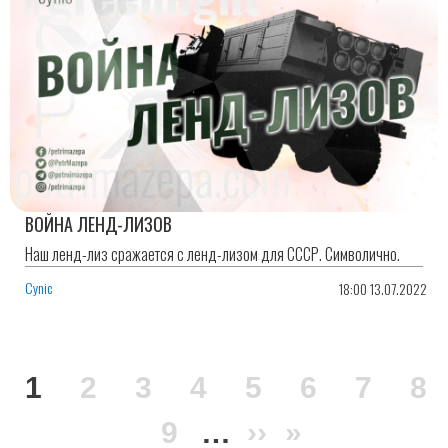
ВОЙНА ЛЕНД-ЛИЗОВ
Наш ленд-лиз сражается с ленд-лизом для СССР. Символично.
Cynic
18:00 13.07.2022
Нумерация
Текущая
1
Page
2
Page
3
Page
4
Page
5
Page
6
Page
7
Pa
8
страниц
страница
Page
9
…
Следующая
››
Последня
»