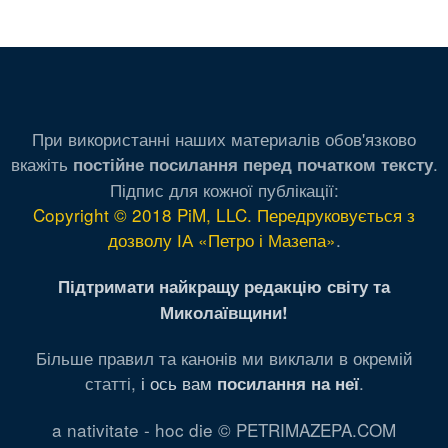
страница
страница
При використанні наших материалів обов'язково
вкажіть
.
постійне посилання перед початком тексту
Підпис для кожної публікації:
Copyright © 2018 PiM, LLC. Передруковується з
дозволу ІА «Петро і Мазепа»
.
Підтримати найкращу редакцію світу та
Миколаївщини!
Більше правил та канонів ми виклали в окремій
статті,
і ось вам
.
посилання на неї
a nativitate - hoc die © PETRIMAZEPA.COM