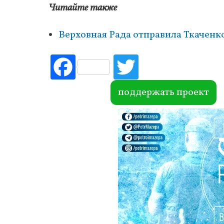
Читайте также
Верховная Рада отправила Ткаченко
Fac
Tw
ebo
itte
ok
r
поддержать проект