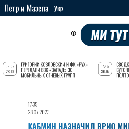
Петр и Мазепа
Укр
Перейти
к
основному
содержанию
ГРИГОРИЙ КОЗЛОВСКИЙ И ФК «РУХ»
СВОДК
09:08
17:45
ПЕРЕДАЛИ ВВК «ЗАПАД» 30
СУТОЧ
28.10
30.07
МОБИЛЬНЫХ ОГНЕВЫХ ГРУПП
ПОЛТО
17:35
28.07.2023
КАБМИН НАЗНАЧИЛ ВРИО МИ