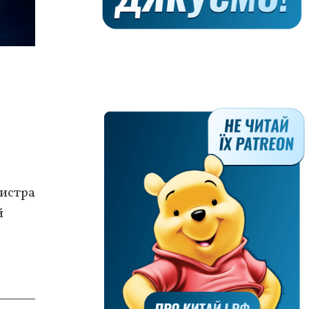
истра
й