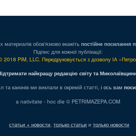
х материалів обов'язково вкажіть
постійне посилання п
Підпис для кожної публікації:
© 2018 PiM, LLC. Передруковується з дозволу ІА «Петро
Підтримати найкращу редакцію світу та Миколаївщини
л та канонів ми виклали в окремій статті,
і ось вам
поси
a nativitate - hoc die © PETRIMAZEPA.COM
статьи + новости
,
только статьи
и
только новости