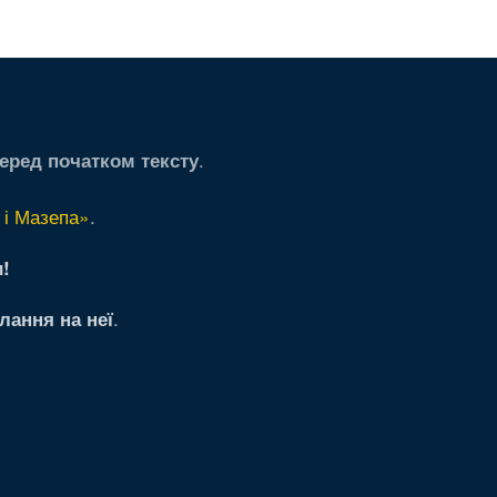
.
еред початком тексту
 і Мазепа»
.
!
.
лання на неї