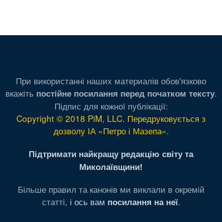
При використанні наших материалів обов'язково
вкажіть
.
постійне посилання перед початком тексту
Підпис для кожної публікації:
Copyright © 2018 PiM, LLC. Передруковується з
дозволу ІА «Петро і Мазепа»
.
Підтримати найкращу редакцію світу та
Миколаївщини!
Більше правил та канонів ми виклали в окремій
статті,
і ось вам
.
посилання на неї