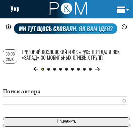
Укр
Основн
Перейти
навигац
к
основному
содержанию
ГРИГОРИЙ КОЗЛОВСКИЙ И ФК «РУХ» ПЕРЕДАЛИ ВВК
09:08
«ЗАПАД» 30 МОБИЛЬНЫХ ОГНЕВЫХ ГРУПП
28.10
Поиск автора