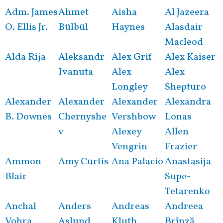
Adm. James
Ahmet
Aisha
Al Jazeera
O. Ellis Jr.
Bülbül
Haynes
Alasdair
Macleod
Alda Rija
Aleksandr
Alex Grif
Alex Kaiser
Ivanuta
Alex
Alex
Longley
Shepturo
Alexander
Alexander
Alexander
Alexandra
B. Downes
Chernyshe
Vershbow
Lonas
v
Alexey
Allen
Vengrin
Frazier
Ammon
Amy Curtis
Ana Palacio
Anastasija
Blair
Supe-
Tetarenko
Anchal
Anders
Andreas
Andreea
Vohra
Aslund
Kluth
Brînză