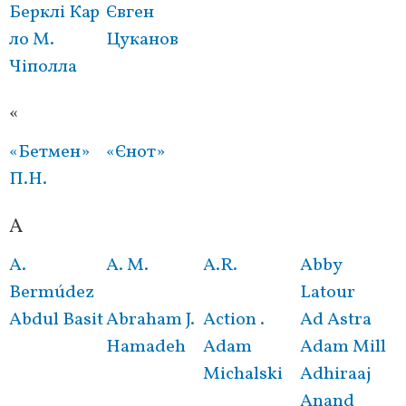
Берклі Кар
Євген
Нумерация
ло М.
Цуканов
страниц
Чіполла
«
«Бетмен»
«Єнот»
П.Н.
A
A.
A. M.
A.R.
Abby
Bermúdez
Latour
Abdul Basit
Abraham J.
Action .
Ad Astra
Hamadeh
Adam
Adam Mill
Michalski
Adhiraaj
Anand