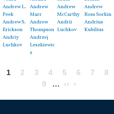
Andrew L.
Andrew
Andrew
Andrew
Peek
Marr
McCarthy
Ross Sorkin
Andrew S.
Andrew
Andrii
Andrius
Erickson
Thompson
Luchkov
Kubilius
Andriy
Andrzej
Luchkov
Leszkiewic
z
Текущая
1
Page
2
Page
3
Page
4
Page
5
Page
6
Page
7
Pa
8
страница
Page
9
…
Следующая
››
Последня
›
страница
страница