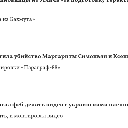
иновницы из Углича «за подготовку теракт
а из Бахмута»
атила убийство Маргариты Симоньян и Ксен
пировки «Параграф-88»
огал фсб делать видео с украинскими плен
ать, и монтировал видео