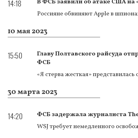
14:18
В ФСБ заявили об атаке США на 
Россияне обвиняют Apple в шпион
10 мая 2023
15:50
Главу Полтавского райсуда отп
ФСБ
«Я стерва жесткая» представилась 
30 марта 2023
14:20
ФСБ задержала журналиста The 
WSJ требует немедленного освобо