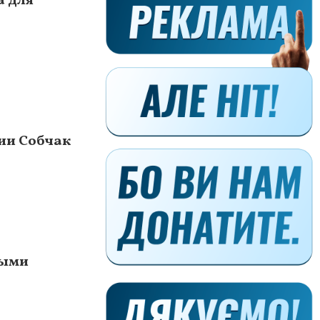
а для
ии Собчак
ными