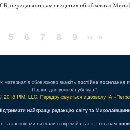
СБ, передавали нам сведения об объектах Мино
age
Page
5
Page
6
Page
7
Page
8
Page
9
Следующ
››
Послед
»
страница
страни
х материалів обов'язково вкажіть
постійне посилання п
Підпис для кожної публікації:
© 2018 PiM, LLC. Передруковується з дозволу ІА «Петро
Підтримати найкращу редакцію світу та Миколаївщини
л та канонів ми виклали в окремій статті,
і ось вам
поси