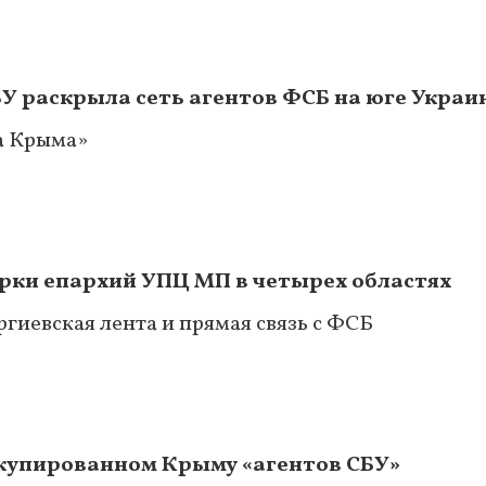
СБУ раскрыла сеть агентов ФСБ на юге Укра
а Крыма»
ерки епархий УПЦ МП в четырех областях
ргиевская лента и прямая связь с ФСБ
ккупированном Крыму «агентов СБУ»