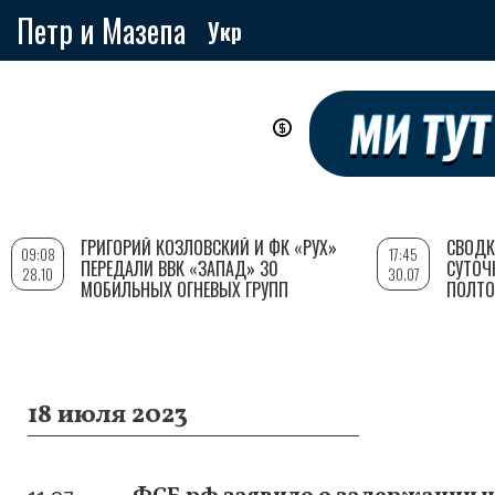
Петр и Мазепа
Укр
Перейти
к
основному
содержанию
ГРИГОРИЙ КОЗЛОВСКИЙ И ФК «РУХ»
СВОДК
09:08
17:45
ПЕРЕДАЛИ ВВК «ЗАПАД» 30
СУТОЧ
28.10
30.07
МОБИЛЬНЫХ ОГНЕВЫХ ГРУПП
ПОЛТО
18 июля 2023