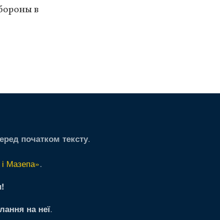
бороны в
ая
няя
ца
.
еред початком тексту
 і Мазепа»
.
!
.
лання на неї