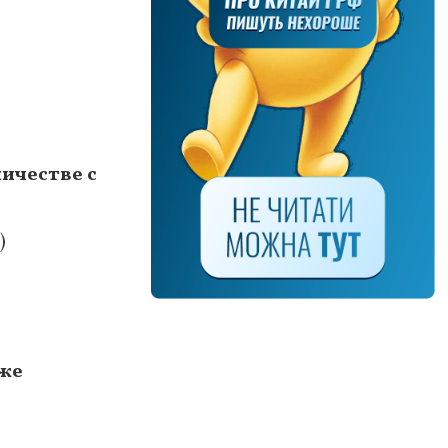
ичестве с
)
аже