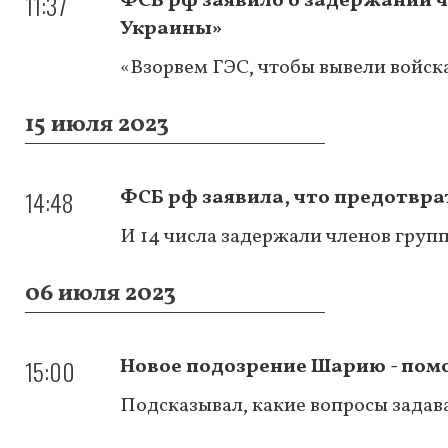
11:37
ФСБ рф заявило о задержании ч
Украины»
«Взорвем ГЭС, чтобы вывели войск
15 июля 2023
14:48
ФСБ рф заявила, что предотвр
И 14 числа задержали членов груп
06 июля 2023
15:00
Новое подозрение Шарию - пом
Подсказывал, какие вопросы задав