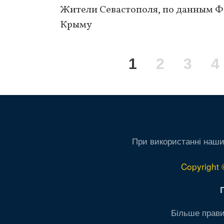
Жители Севастополя, по данным Ф
Крыму
Нумерация
Текущая
1
Page
2
Page
3
P
4
страниц
страница
При використанні наши
Copyright 
Більше прави