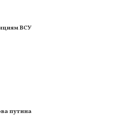
зициям ВСУ
ова путина