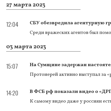
27 марта 2023
12:04
СБУ обезвредила агентурную г
Среди вражеских агентов был по
03 марта 2023
15:07
На Сумщине задержан настоятел
Протоиерей активно выступал за «р
14:20
В ФСБ рф показали видео о «ДРГ
К самому видео даже у россиян ест