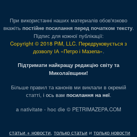
При використанні наших материалів обов'язково
вкажіть
.
постійне посилання перед початком тексту
Підпис для кожної публікації:
Copyright © 2018 PiM, LLC. Передруковується з
дозволу ІА «Петро і Мазепа»
.
Підтримати найкращу редакцію світу та
Миколаївщини!
Більше правил та канонів ми виклали в окремій
статті,
і ось вам
.
посилання на неї
a nativitate - hoc die © PETRIMAZEPA.COM
статьи + новости
,
только статьи
и
только новости