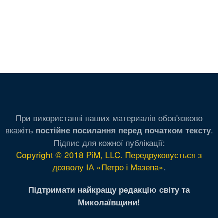
При використанні наших материалів обов'язково
вкажіть
.
постійне посилання перед початком тексту
Підпис для кожної публікації:
Copyright © 2018 PiM, LLC. Передруковується з
дозволу ІА «Петро і Мазепа»
.
Підтримати найкращу редакцію світу та
Миколаївщини!