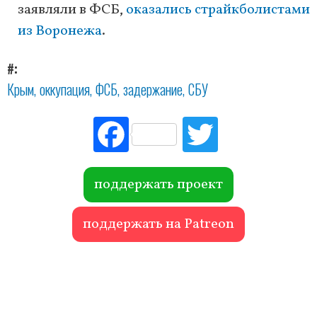
заявляли в ФСБ,
оказались страйкболистами
из Воронежа
.
#
Крым
оккупация
ФСБ
задержание
СБУ
Fac
Tw
ebo
itte
ok
r
поддержать проект
поддержать на Patreon