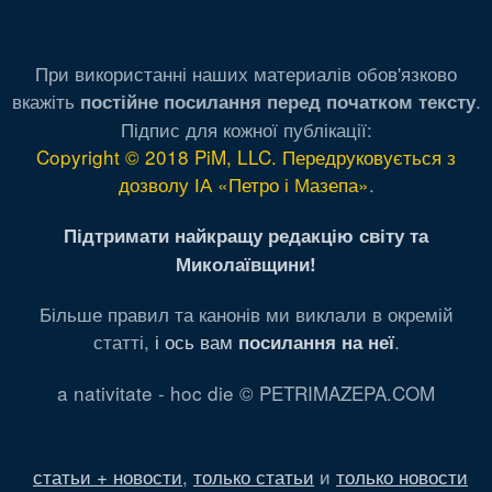
При використанні наших материалів обов'язково
вкажіть
.
постійне посилання перед початком тексту
Підпис для кожної публікації:
Copyright © 2018 PiM, LLC. Передруковується з
дозволу ІА «Петро і Мазепа»
.
Підтримати найкращу редакцію світу та
Миколаївщини!
Більше правил та канонів ми виклали в окремій
статті,
і ось вам
.
посилання на неї
a nativitate - hoc die © PETRIMAZEPA.COM
статьи + новости
,
только статьи
и
только новости