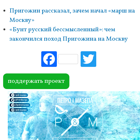
Пригожин рассказал, зачем начал «марш на
Москву»
«Бунт русский бессмысленный»: чем
закончился поход Пригожина на Москву
Fac
Tw
ebo
itte
ok
r
поддержать проект