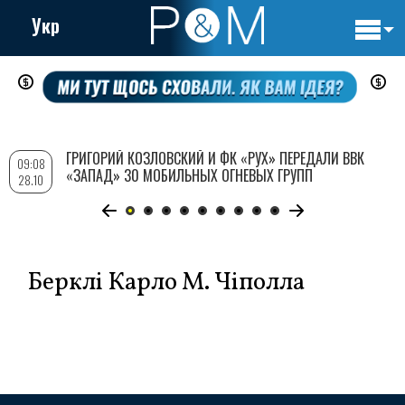
Укр
Основн
Перейти
навигац
к
основному
содержанию
ГРИГОРИЙ КОЗЛОВСКИЙ И ФК «РУХ» ПЕРЕДАЛИ ВВК
09:08
«ЗАПАД» 30 МОБИЛЬНЫХ ОГНЕВЫХ ГРУПП
28.10
Берклі Карло М. Чіполла