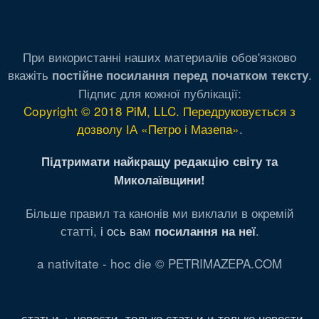
При використанні наших материалів обов'язково
вкажіть
.
постійне посилання перед початком тексту
Підпис для кожної публікації:
Copyright © 2018 PiM, LLC. Передруковується з
дозволу ІА «Петро і Мазепа»
.
Підтримати найкращу редакцію світу та
Миколаївщини!
Більше правил та канонів ми виклали в окремій
статті,
і ось вам
.
посилання на неї
a nativitate - hoc die © PETRIMAZEPA.COM
статьи + новости
,
только статьи
и
только новости