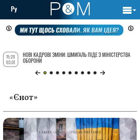
Ру
Основн
Перейти
навигац
до
основного
вмісту
НОВІ КАДРОВІ ЗМІНИ: ШМИГАЛЬ ПІДЕ З МІНІСТЕРСТВА
15:20
ОБОРОНИ
03.01
«Єнот»