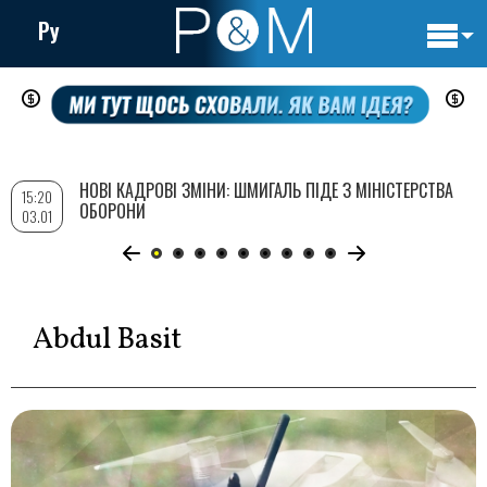
Ру
Основн
Перейти
навигац
до
основного
вмісту
НОВІ КАДРОВІ ЗМІНИ: ШМИГАЛЬ ПІДЕ З МІНІСТЕРСТВА
15:20
ОБОРОНИ
03.01
Abdul Basit