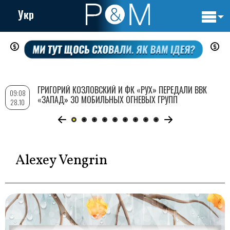
Укр
Основн
Перейти
навигац
к
основному
содержанию
ГРИГОРИЙ КОЗЛОВСКИЙ И ФК «РУХ» ПЕРЕДАЛИ ВВК
09:08
«ЗАПАД» 30 МОБИЛЬНЫХ ОГНЕВЫХ ГРУПП
28.10
Alexey Vengrin