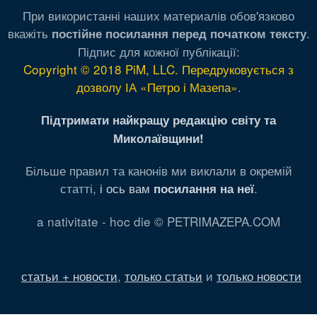
При використанні наших материалів обов'язково
вкажіть
.
постійне посилання перед початком тексту
Підпис для кожної публікації:
Copyright © 2018 PiM, LLC. Передруковується з
дозволу ІА «Петро і Мазепа»
.
Підтримати найкращу редакцію світу та
Миколаївщини!
Більше правил та канонів ми виклали в окремій
статті,
і ось вам
.
посилання на неї
a nativitate - hoc die © PETRIMAZEPA.COM
статьи + новости
,
только статьи
и
только новости