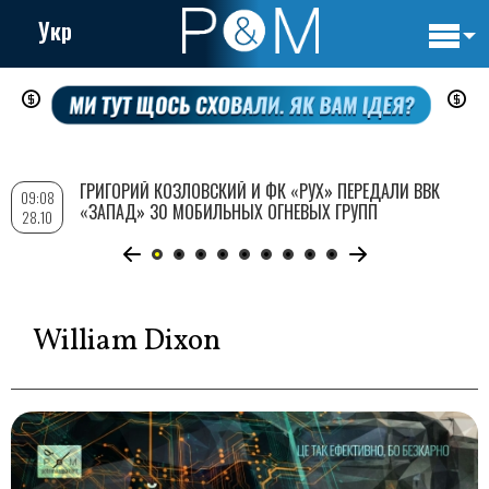
Укр
Основн
Перейти
навигац
к
основному
содержанию
ГРИГОРИЙ КОЗЛОВСКИЙ И ФК «РУХ» ПЕРЕДАЛИ ВВК
09:08
«ЗАПАД» 30 МОБИЛЬНЫХ ОГНЕВЫХ ГРУПП
28.10
William Dixon