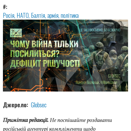
#
Росія
НАТО
Балтія
армія
політика
Джерело
Globsec
Примітка редакції.
Не поспішайте роздавати
російській агентурі компліменти щодо