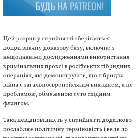
Цей розрив у сприйнятті зберігається —
попри значну доказову базу, включно з
нещодавніми дослідженнями використання
кримінальних проксі в російських гібридних
операціях, які демонструють, що гібридна
війна є загальноєвропейським викликом, а не
проблемою, обмеженою суто східним
флангом.
Така невідповідність у сприйнятті додатково
послаблює політичну терміновість і веде до