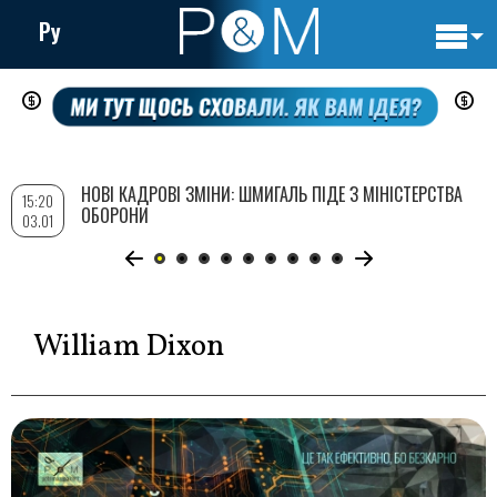
Ру
Основн
Перейти
навигац
до
основного
вмісту
НОВІ КАДРОВІ ЗМІНИ: ШМИГАЛЬ ПІДЕ З МІНІСТЕРСТВА
15:20
ОБОРОНИ
03.01
William Dixon