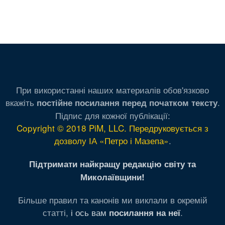
При використанні наших материалів обов'язково
вкажіть
.
постійне посилання перед початком тексту
Підпис для кожної публікації:
Copyright © 2018 PiM, LLC. Передруковується з
дозволу ІА «Петро і Мазепа»
.
Підтримати найкращу редакцію світу та
Миколаївщини!
Більше правил та канонів ми виклали в окремій
статті,
і ось вам
.
посилання на неї