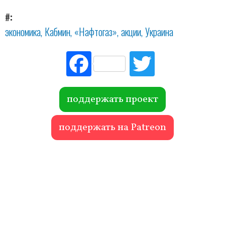
#
экономика
Кабмин
«Нафтогаз»
акции
Украина
Fac
Tw
ebo
itte
ok
r
поддержать проект
поддержать на Patreon