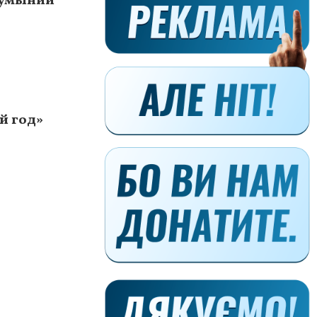
Румынии
й год»