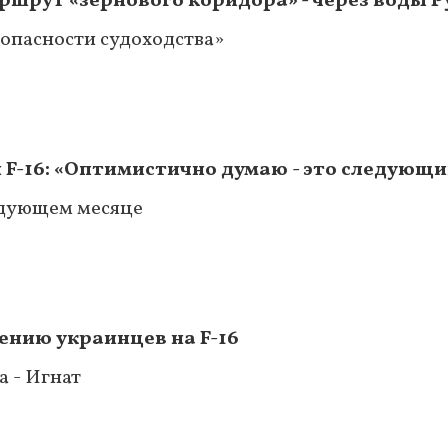
ршрут «зернового коридора» - через воды 
зопасности судоходства»
 F-16: «Оптимистично думаю - это следующи
едующем месяце
ению украинцев на F-16
а - Игнат