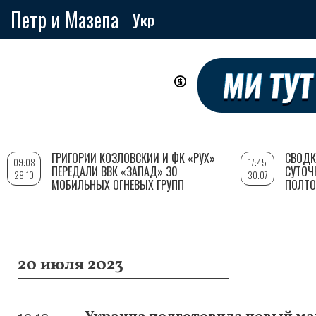
Петр и Мазепа
Укр
Перейти
к
основному
содержанию
ГРИГОРИЙ КОЗЛОВСКИЙ И ФК «РУХ»
СВОДК
09:08
17:45
ПЕРЕДАЛИ ВВК «ЗАПАД» 30
СУТОЧ
28.10
30.07
МОБИЛЬНЫХ ОГНЕВЫХ ГРУПП
ПОЛТО
20 июля 2023