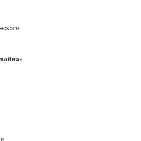
еского
 война»
ки