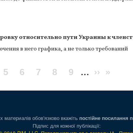
ровку относительно пути Украины к членст
чения в него графика, а не только требований
ge
Page
5
Page
6
Page
7
Page
8
Page
9
…
Следую
››
После
»
страниц
стран
х материалів обов'язково вкажіть
постійне посилання п
Підпис для кожної публікації:
© 2018 PiM, LLC. Передруковується з дозволу ІА «Петро