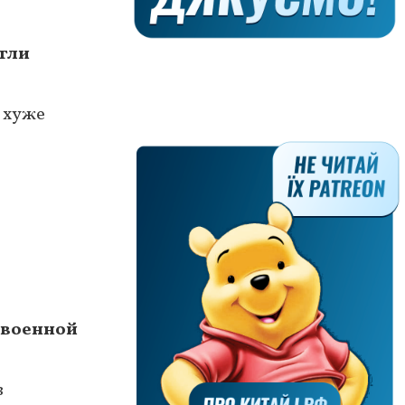
гли
т хуже
 военной
в