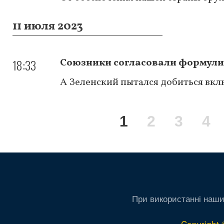
11 июля 2023
18:33
Союзники согласовали формули
А Зеленский пытался добиться вклю
Нумерация
Текущая
1
Page
2
Page
3
Pa
4
страниц
страница
При використанні наши
Copyright 