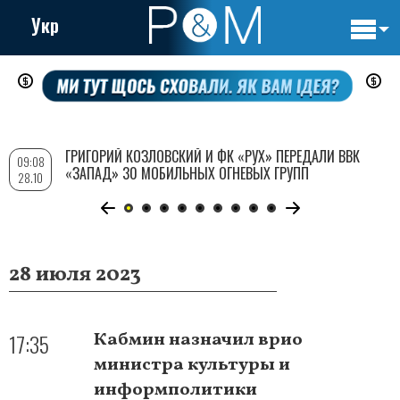
Укр
Основн
Перейти
навигац
к
основному
содержанию
ГРИГОРИЙ КОЗЛОВСКИЙ И ФК «РУХ» ПЕРЕДАЛИ ВВК
09:08
«ЗАПАД» 30 МОБИЛЬНЫХ ОГНЕВЫХ ГРУПП
28.10
28 июля 2023
17:35
Кабмин назначил врио
министра культуры и
информполитики