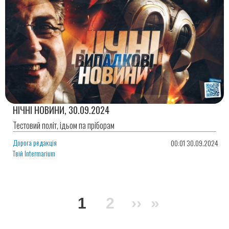
НІЧНІ НОВИНИ, 30.09.2024
Тестовий політ, ідьом па пріборам
Дорога редакція
00:01 30.09.2024
Твій Intermarium
Розбивка
Поточна
1
Сторінка
2
Наступна
››
Остання
»
на
сторінки
сторінка
сторінка
сторінка