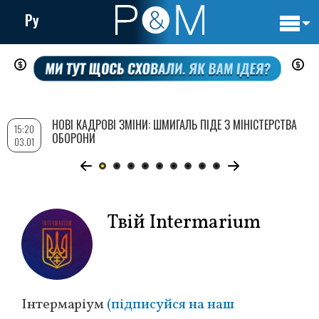
Ру
Основн
Перейти
навигац
до
основного
вмісту
НОВІ КАДРОВІ ЗМІНИ: ШМИГАЛЬ ПІДЕ З МІНІСТЕРСТВА
15:20
ОБОРОНИ
03.01
Твій Intermarium
Інтермаріум
(підписуйся на наш