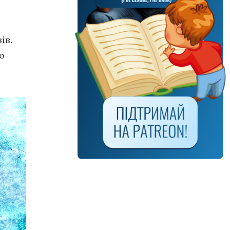
ів.
о