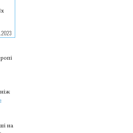
їх
3.2023
вропі
 ніж
є
ші на