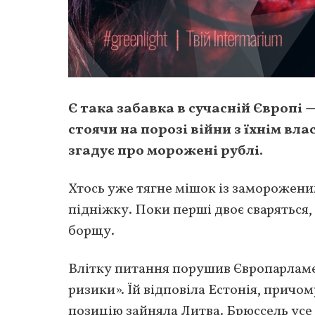
Є така забавка в сучасній Європі
стоячи на порозі війни з їхнім вл
згадує про морожені рублі.
Хтось уже тягне мішок із заморожени
підніжку. Поки перші двоє сваряться
борщу.
Влітку питання порушив Європарламен
ризики». Їй відповіла Естонія, причом
позицію зайняла Литва. Брюссель усе