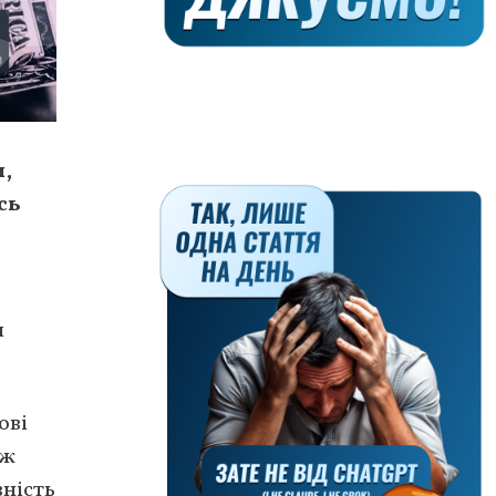
и,
сь
я
ові
 ж
вність