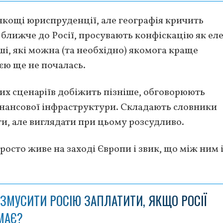
нкощі юриспруденції, але географія кричить
ть ближче до Росії, просувають конфіскацію як ел
ші, які можна (та необхідно) якомога краще
ією ще не почалась.
яких сценаріїв добіжить пізніше, обговорюють
інансової інфраструктури. Складають словники
ити, але виглядати при цьому розсудливо.
росто живе на заході Європи і звик, що між ним 
 ЗМУСИТИ РОСІЮ ЗАПЛАТИТИ, ЯКЩО РОСІЇ
МАЄ?