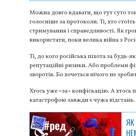
Можна довго вдавати, що тут суто то
голосніше за протоколи. Ті, хто стої
стримування і справедливості. Як гро
використати, поки велика війна з Рос
Ті, до кого російська піхота за будь-
репутаційні ризики. Або проблеми ф
зворотів. Бо хочеться нічого не зроб
Хтось уже «за» конфіскацію. А хтось п
катастрофою завжди є чужа відстань.
ЯК
НЕ