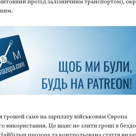
оштовний проїзд залізничним транспортом), окр
ншим.
ння грошей саме на зарплату військовим Європа
го використання. Це шанс не злити гроші в безд
 Найбільш прозора та контрольована стаття видат