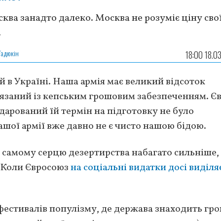
ква занадто далеко. Москва не розуміє ціну сво
.
Гадюкін
18:00 18.0
ій в Україні. Наша армія має великий відсоток
в’язаний із кепським грошовим забезпеченням. Є
одарований їй термін на підготовку не було
шої армії вже давно не є чисто нашою бідою.
 самому серцю дезертирства набагато сильніше,
. Коли Євросоюз
на соціальні видатки досі виділя
 фестивалів популізму, де держава знаходить гро