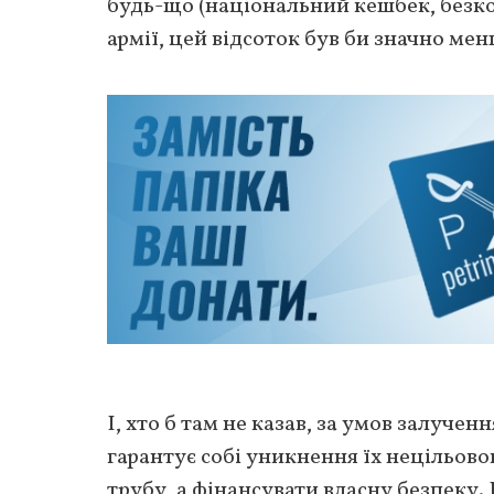
будь-що (національний кешбек, безк
армії, цей відсоток був би значно ме
І, хто б там не казав, за умов залуче
гарантує собі уникнення їх нецільово
трубу, а фінансувати власну безпеку.