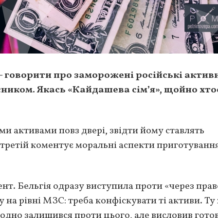
 — говорити про заморожені російські актив
асником. Якась «Кайдашева сім’я», щойно хто
ми активами повз двері, звідти йому ставлять
, третій коментує моральні аспекти приготуванн
т. Бельгія одразу виступила проти «через прав
у на рівні МЗС: треба конфіскувати ті активи. Ту
 одно залишився проти цього, але висловив гото