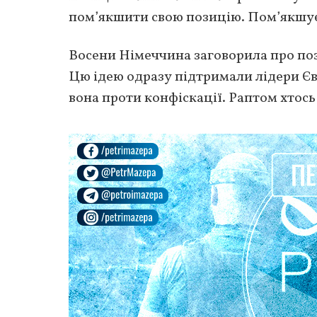
пом’якшити свою позицію. Пом’якшує 
Восени Німеччина заговорила про пози
Цю ідею одразу підтримали лідери Євр
вона проти конфіскації. Раптом хтось