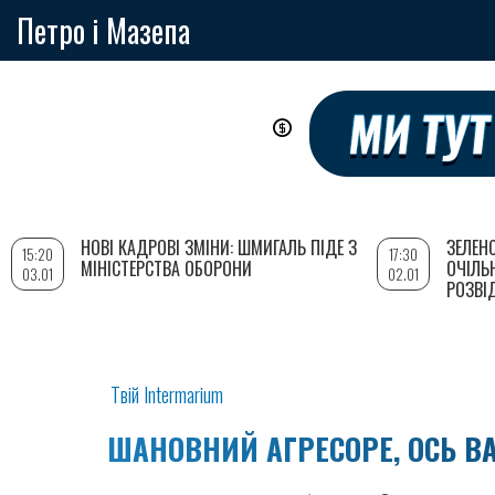
Петро і Мазепа
Перейти
до
основного
вмісту
НОВІ КАДРОВІ ЗМІНИ: ШМИГАЛЬ ПІДЕ З
ЗЕЛЕН
15:20
17:30
МІНІСТЕРСТВА ОБОРОНИ
ОЧІЛЬ
03.01
02.01
РОЗВІ
Твій Intermarium
ШАНОВНИЙ АГРЕСОРЕ, ОСЬ В