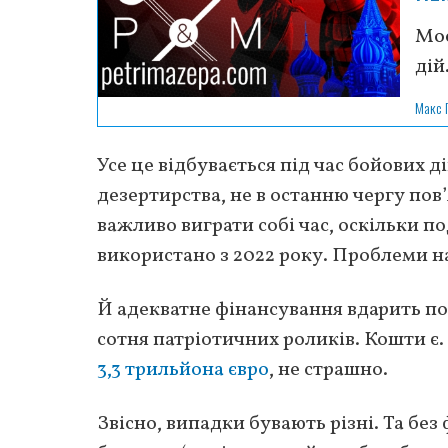
Мос
дій
Макс 
Усе це відбувається під час бойових д
дезертирства, не в останню чергу по
важливо виграти собі час, оскільки п
використано з 2022 року. Проблеми на
Й адекватне фінансування вдарить по
сотня патріотичних роликів. Кошти є
3,3 трильйона євро
, не страшно.
Звісно, випадки бувають різні. Та без