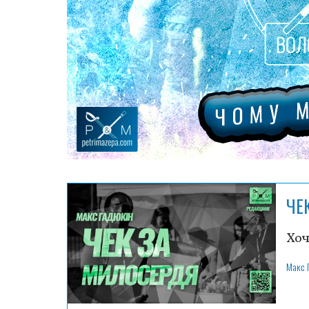
ЧЕ
Хоч
Макс 