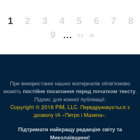
Розбивка
Поточна
1
Сторінка
2
Сторінка
3
Сторінка
4
Сторінка
5
Сторінка
6
Сторі
7
Ст
8
на
сторінки
сторінка
Сторінка
9
…
Наступна
››
Остання
»
сторінка
сторінка
При використанні наших материалів обов'язково
вкажіть
.
постійне посилання перед початком тексту
Підпис для кожної публікації:
Copyright © 2018 PiM, LLC. Передруковується з
дозволу ІА «Петро і Мазепа»
.
Підтримати найкращу редакцію світу та
Миколаївщини!