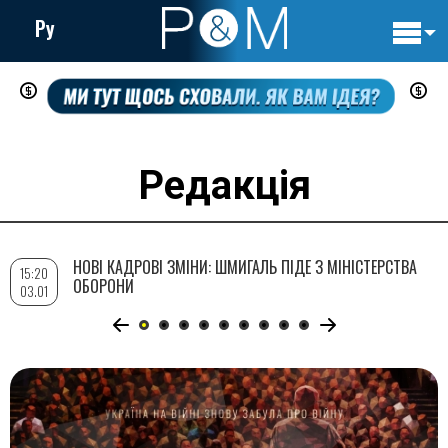
Ру
Основн
Перейти
навигац
до
основного
вмісту
Редакція
НОВІ КАДРОВІ ЗМІНИ: ШМИГАЛЬ ПІДЕ З МІНІСТЕРСТВА
15:20
ОБОРОНИ
03.01