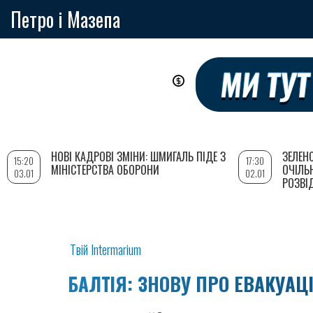
Петро і Мазепа
Перейти
до
основного
вмісту
НОВІ КАДРОВІ ЗМІНИ: ШМИГАЛЬ ПІДЕ З
ЗЕЛЕН
15:20
17:30
МІНІСТЕРСТВА ОБОРОНИ
ОЧІЛЬ
03.01
02.01
РОЗВІ
Твій Intermarium
БАЛТІЯ: ЗНОВУ ПРО ЕВАКУАЦ