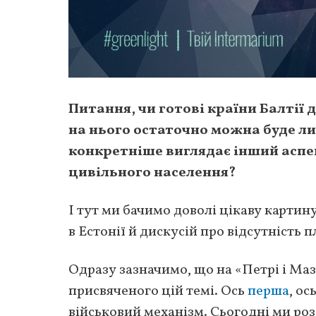
Питання, чи готові країни Балтії 
на нього остаточно можна буде ли
конкретніше виглядає інший аспек
цивільного населення?
І тут ми бачимо доволі цікаву картину
в Естонії й дискусій про відсутність 
Одразу зазначимо, що на «Петрі і Маз
присвяченого цій темі. Ось
перша
, ос
військовий механізм. Сьогодні ми роз