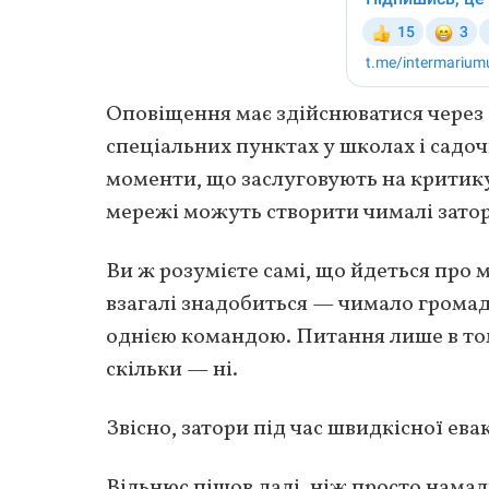
Оповіщення має здійснюватися через 
спеціальних пунктах у школах і садочк
моменти, що заслуговують на критику
мережі можуть створити чималі затори
Ви ж розумієте самі, що йдеться про
взагалі знадобиться — чимало громадя
однією командою. Питання лише в том
скільки — ні.
Звісно, затори під час швидкісної ев
Вільнюс пішов далі, ніж просто намал