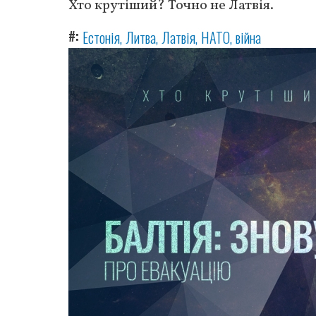
Хто крутіший? Точно не Латвія.
#
Естонія
Литва
Латвія
НАТО
війна