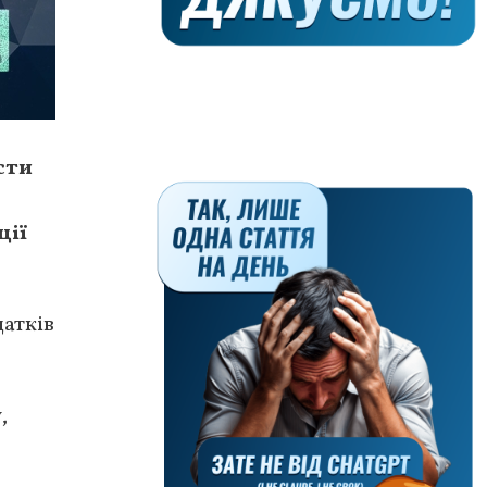
сти
ції
датків
,