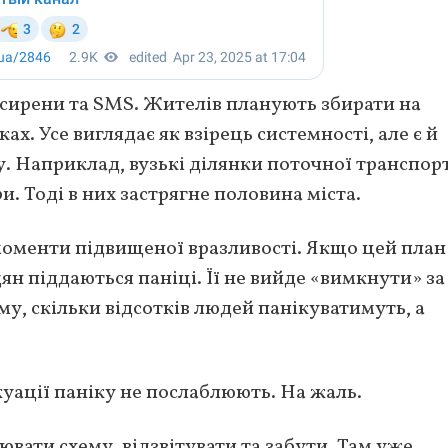
сирени та SMS. Жителів планують збирати на
ах. Усе виглядає як взірець системності, але є й
. Наприклад, вузькі ділянки поточної транспор
. Тоді в них застрягне половина міста.
 моменти підвищеної вразливості. Якщо цей план
н піддаються паніці. Її не вийде «вимкнути» за
у, скільки відсотків людей панікуватимуть, а
акуації паніку не послаблюють. На жаль.
ювати схему, відзвітувати та забути. Там уже