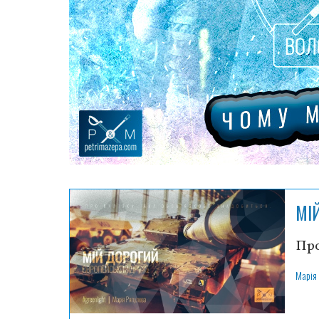
МІ
Про
Марія