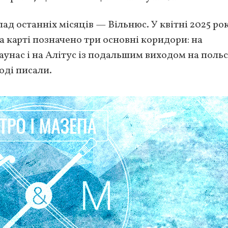
д останніх місяців — Вільнюс. У квітні 2025 ро
 карті позначено три основні коридори: на
аунас і на Алітус із подальшим виходом на поль
оді писали.