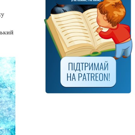
ку
ський