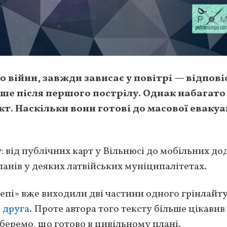
до війни, завжди зависає у повітрі — відпові
ше після першого пострілу. Однак набагато
т. Наскільки вони готові до масової евакуа
: від публічних карт у Вільнюсі до мобільних до
планів у деяких латвійських муніципалітетах.
епі» вже виходили дві частини одного грінлайту
ь
друга
. Проте автора того тексту більше цікавив
беремо, що готово в цивільному плані.