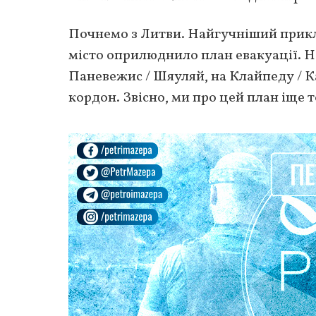
Почнемо з Литви. Найгучніший прикла
місто оприлюднило план евакуації. На
Паневежис / Шяуляй, на Клайпеду / К
кордон. Звісно, ми про цей план іще т