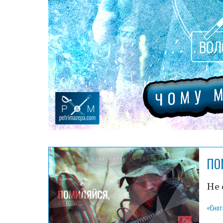
ПО
Не 
«Єнот