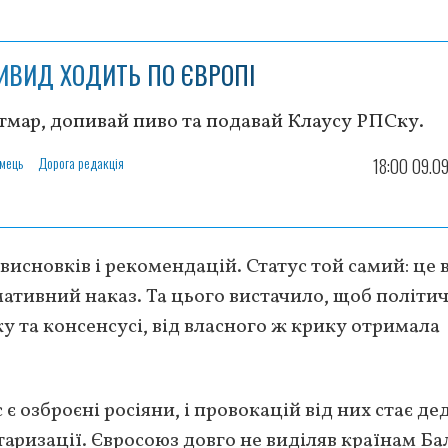
ИВИД ХОДИТЬ ПО ЄВРОПІ
тмар, допивай пиво та подавай Клаусу РПСку.
Ємець
Дорога редакція
18:00 09.0
висновків і рекомендацій. Статус той самий: це 
мативний наказ. Та цього вистачило, щоб політи
ку та консенсусі, від власного ж крику отримала
 є озброєні росіяни, і провокацій від них стає де
аризації. Євросоюз довго не виділяв країнам Ба