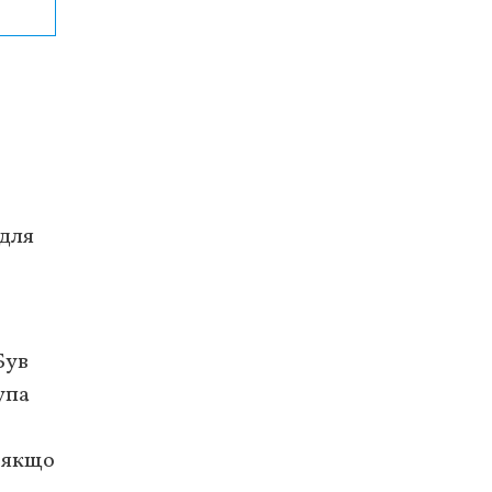
 для
Був
упа
, якщо