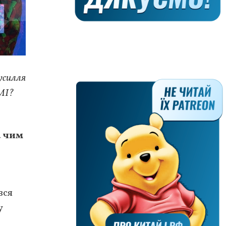
усилля
МІ?
а чим
вся
у