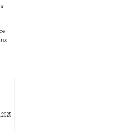
их
се
них
9.2025