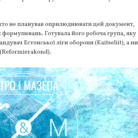
ніхто не планував оприлюднювати цей документ,
 формулювань. Готувала його робоча група, яку
дувач Естонської ліги оборони (Kaitseliit), а ни
 (Reformierakond).