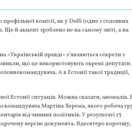
 профільної комісії, як у Delfi (одне з головних
. Ще й акцент зроблено не на самому звіті, а на
на «Українській правді» з’являються секрети з
звикли, що це використовують окремі депутати
головнокомандувача. А в Естонії такої традиції,
ної Естонії ситуація. Можна сказати, аномалія. 
екскомандувача Мартіна Херема, якого робоча гр
нтарів від чинних політиків. У результаті 13
скорочену версію документа. Вдесятеро коротшу