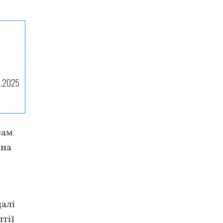
9.2025
вам
чна
далі
лтії