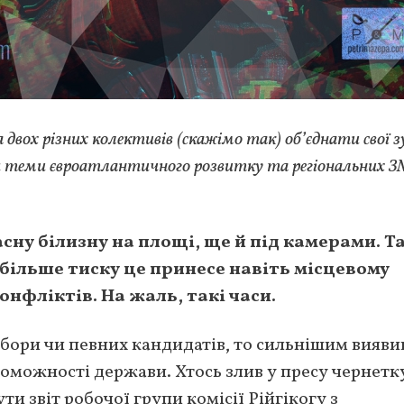
двох різних колективів (скажімо так) об’єднати свої з
я теми євроатлантичного розвитку та регіональних З
сну білизну на площі, ще й під камерами. Т
 більше тиску це принесе навіть місцевому
онфліктів. На жаль, такі часи.
бори чи певних кандидатів, то сильнішим вияви
роможності держави. Хтось злив у пресу чернетк
и звіт робочої групи комісії Рійгікогу з