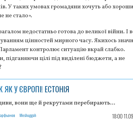
ів. У таких умовах громадяни хочуть або хорош
е не стало».
 загалом недостатньо готова до великої війни. І в
ахуванням цінностей мирного часу. Якихось знач
Парламент контролює ситуацію вкрай слабко.
 підганяючи цілі під виділені бюджети, а не
?
К ЯК У ЄВРОПІ! ЕСТОНІЯ
диви, вони ще й рекрутами перебирають…
Парфьонов
Meshuggah
18:00 11.0