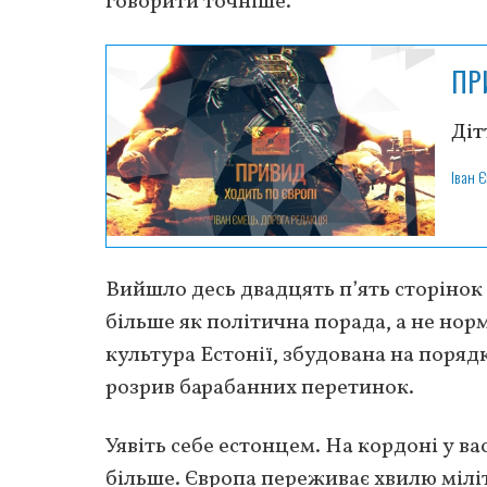
говорити точніше.
ПР
Діт
Іван 
Вийшло десь двадцять п’ять сторінок 
більше як політична порада, а не нор
культура Естонії, збудована на поряд
розрив барабанних перетинок.
Уявіть себе естонцем. На кордоні у вас
більше. Європа переживає хвилю міліт