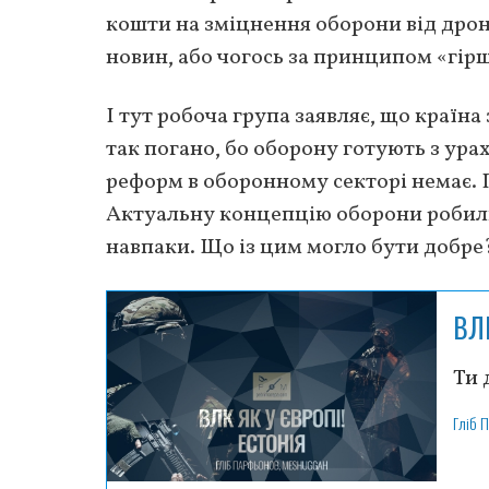
кошти на зміцнення оборони від дрон
новин, або чогось за принципом «гірш
І тут робоча група заявляє, що країна
так погано, бо оборону готують з ур
реформ в оборонному секторі немає. 
Актуальну концепцію оборони робили,
навпаки. Що із цим могло бути добре
ВЛ
Ти 
Гліб 