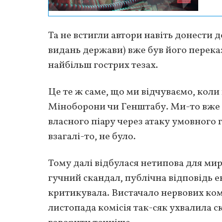
Та не встигли автори навіть донести до
видань держави) вже був його переказ
найбільш гострих тезах.
Це те ж саме, що ми відчуваємо, коли 
Міноборони чи Генштабу. Ми-то вже 
власного піару через атаку умовного 
взагалі-то, не було.
Тому далі відбулася нетипова для мир
гучний скандал, публічна відповідь 
критикувала. Вистачало нервових коме
листопада комісія так-сяк ухвалила 