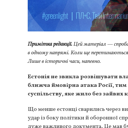
Примітка редакції.
Цей матеріал — спроба 
в одному напрямі. Коли ще перетинаютьс
Лише в історичні часи, напевно.
Естонія не звикла розвішувати вла
ближча ймовірна атака Росії, тим
суспільству, яке жило без зайвих к
Що менше естонці сварились через ви
удар із боку політики й оборонної сп
дуже важливого документа. Це мав бут