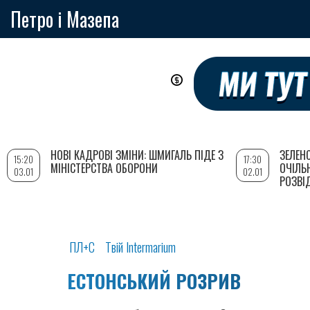
Петро і Мазепа
Перейти
до
основного
вмісту
НОВІ КАДРОВІ ЗМІНИ: ШМИГАЛЬ ПІДЕ З
ЗЕЛЕН
15:20
17:30
МІНІСТЕРСТВА ОБОРОНИ
ОЧІЛЬ
03.01
02.01
РОЗВІ
ПЛ+С
Твій Intermarium
ЕСТОНСЬКИЙ РОЗРИВ