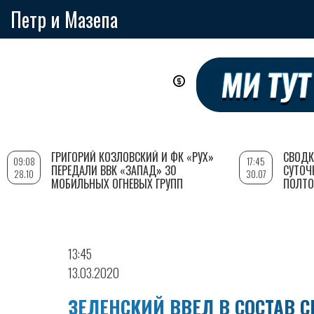
Петр и Мазепа
Перейти
к
основному
содержанию
ГРИГОРИЙ КОЗЛОВСКИЙ И ФК «РУХ»
СВОДК
09:08
17:45
ПЕРЕДАЛИ ВВК «ЗАПАД» 30
СУТОЧ
28.10
30.07
МОБИЛЬНЫХ ОГНЕВЫХ ГРУПП
ПОЛТО
13:45
13.03.2020
ЗЕЛЕНСКИЙ ВВЕЛ В СОСТАВ С