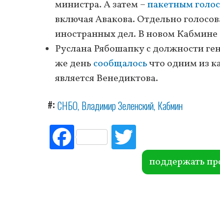
министра. А затем –
пакетным голо
включая Авакова. Отдельно голосов
иностранных дел. В новом Кабмине 
Руслана Рябошапку с должности ге
же день
сообщалось
что одним из к
является Венедиктова.
#
СНБО
Владимир Зеленский
Кабмин
Fac
Tw
ebo
itte
ok
r
поддержать пр