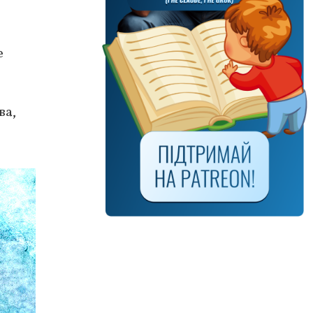
е
ва,