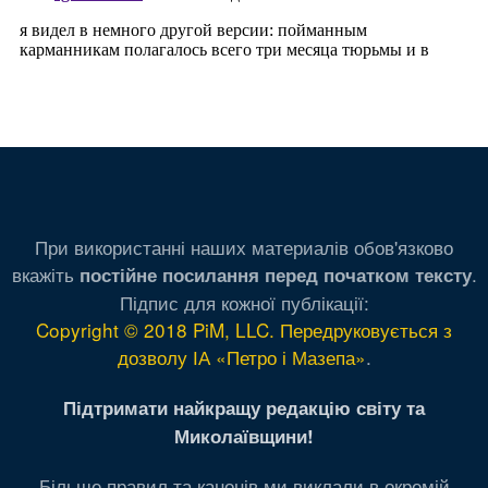
При використанні наших материалів обов'язково
вкажіть
.
постійне посилання перед початком тексту
Підпис для кожної публікації:
Copyright © 2018 PiM, LLC. Передруковується з
дозволу ІА «Петро і Мазепа»
.
Підтримати найкращу редакцію світу та
Миколаївщини!
Більше правил та канонів ми виклали в окремій