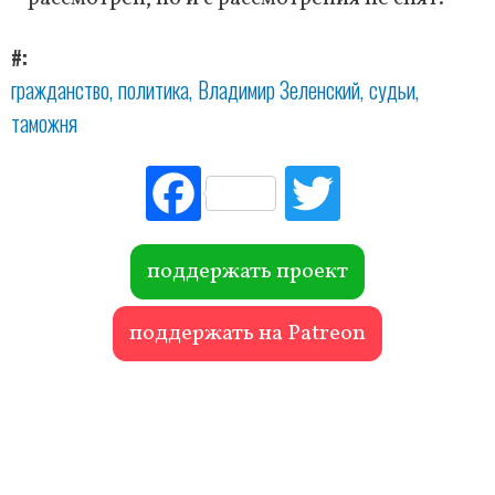
#
гражданство
политика
Владимир Зеленский
судьи
таможня
Fac
Tw
ebo
itte
ok
r
поддержать проект
поддержать на Patreon