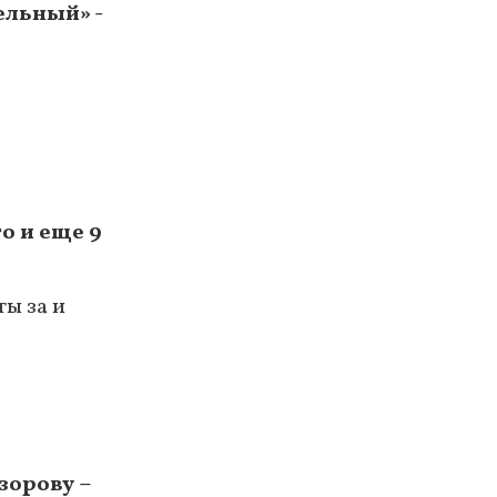
ельный» -
о и еще 9
ты за и
зорову –