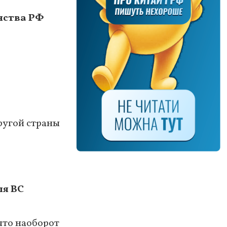
нства РФ
ругой страны
ля ВС
 что наоборот