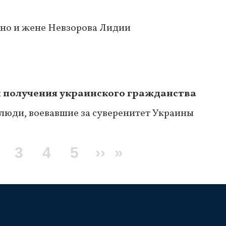
но и жене Невзорова Лидии
и получения украинского гражданства
люди, воевавшие за суверенитет Украины
щая
age
Page
3
Page
4
Page
5
Следующая
››
Последняя
»
ница
страница
страница