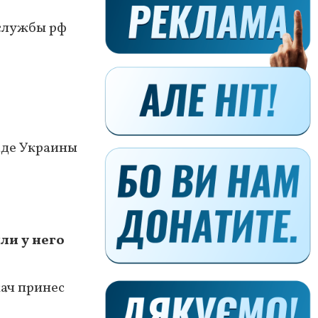
цслужбы рф
аде Украины
ли у него
кач принес