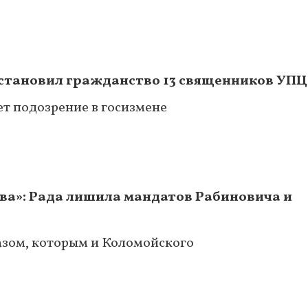
остановил гражданство 13 священников УП
ет подозрение в госизмене
ва»: Рада лишила мандатов Рабиновича и
азом, которым и Коломойского