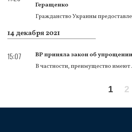
Геращенко
Гражданство Украины предоставле
14 декабря 2021
15:07
ВР приняла закон об упрощени
В частности, преимущество имеют 
Нумерация
Теку
1
P
2
страниц
стра