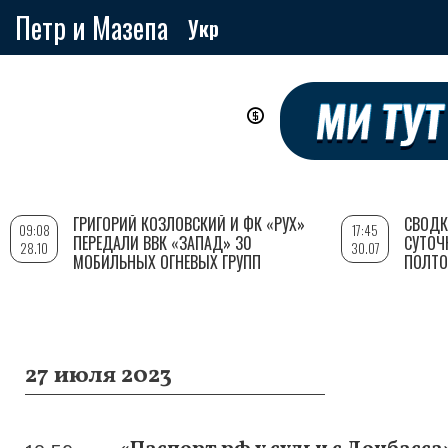
Петр и Мазепа
Укр
Перейти
к
основному
содержанию
ГРИГОРИЙ КОЗЛОВСКИЙ И ФК «РУХ»
СВОДК
09:08
17:45
ПЕРЕДАЛИ ВВК «ЗАПАД» 30
СУТОЧ
28.10
30.07
МОБИЛЬНЫХ ОГНЕВЫХ ГРУПП
ПОЛТО
27 июля 2023