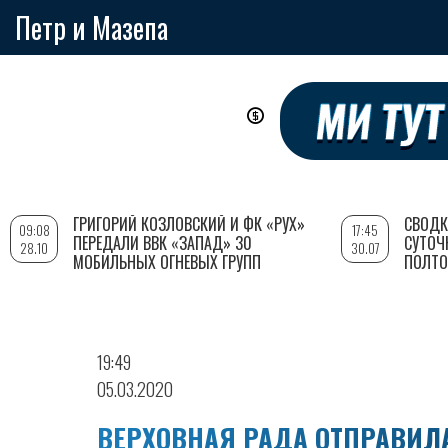
Петр и Мазепа
Перейти
к
основному
содержанию
ГРИГОРИЙ КОЗЛОВСКИЙ И ФК «РУХ»
СВОДК
09:08
17:45
ПЕРЕДАЛИ ВВК «ЗАПАД» 30
СУТОЧ
28.10
30.07
МОБИЛЬНЫХ ОГНЕВЫХ ГРУПП
ПОЛТО
19:49
05.03.2020
ВЕРХОВНАЯ РАДА ОТПРАВИЛА