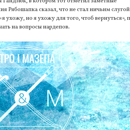
ы Гандзюк, в котором тот отметил заметные
ия Рябошапка сказал, что не стал ничьим слугой,
 ухожу, но я ухожу для того, чтоб вернуться», 
чать на вопросы нардепов.