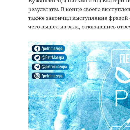
Бужанского, а письмо отца Екатерин
результаты. В конце своего выступлен
также закончил выступление фразой «я
чего вышел из зала, отказавшись отве