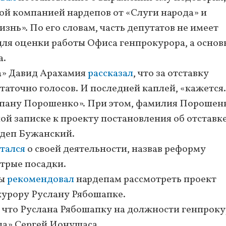
й компанией нардепов от «Слуги народа» и
нь». По его словам, часть депутатов не имеет
ля оценки работы Офиса генпрокурора, а основ
а.
а» Давид Арахамия
рассказал
, что за отставку
таточно голосов. И последней каплей, «кажетс
 пану Порошенко». При этом, фамилия Порошен
ой записке к проекту постановления об отставк
рдеп Бужанский.
тался
о своей деятельности, назвав реформу
стрые посадки.
ды
рекомендовал
нардепам рассмотреть проект
курору Руслану Рябошапке.
, что Руслана Рябошапку на должности генпрок
да» Сергей Ионушаса.