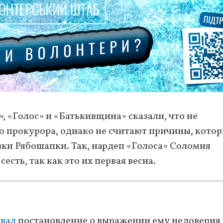
 «Голос» и «Батькивщина» сказали, что не
 прокурора, однако не считают причины, кото
вки Рябошапки. Так, нардеп «Голоса» Соломия
сть, так как это их первая весна.
вал
постановление о выражении ему недоверия,