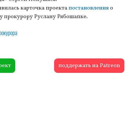
оявилась карточка проекта
постановления
о
у прокурору Руслану Рябошапке.
рокурора
оект
поддержать на Patreon