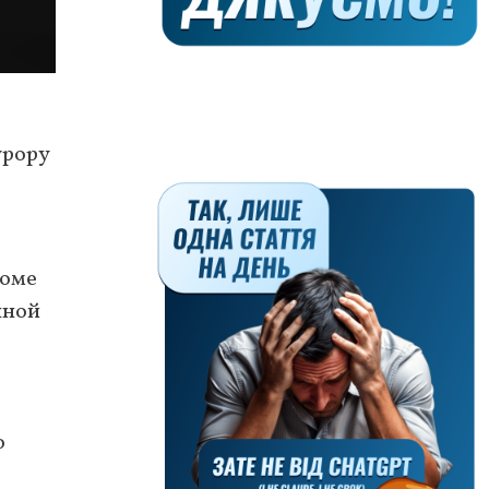
урору
роме
нной
о