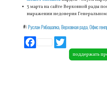
3 марта на сайте Верховной рады п
выражении недоверия Генеральном
#
Руслан Рябошапка
Верховная рада
Офис генп
Fac
Tw
ebo
itte
ok
r
поддержать пр