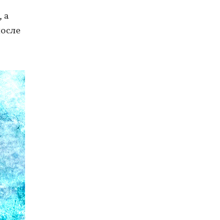
 а
после