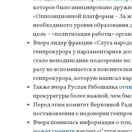
которое было инициировано дружно
«Оппозиционной платформы – За жиз
необходимого уровня образования д
цель – «политизация работы» орган
Вчера лидер фракции «Слуга народ
генпрокурора у парламентариев дос
стало неподписание подозрение по
разу не вспоминается в пояснительн
генпрокурора, которую написал на
Также вчера Руслан Рябошапка
отчи
прокуратуры более важной, чем бы
Перед этим комитет Верховной Ра
постановления о недоверии генпро
Вчера появилась информация о том
может сменить
нардеп «Слуги наро