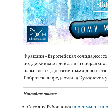
Фракции «Европейская солидарность»,
поддерживают действия генерального
называются, достаточными для отста
Бобровская предложила Бужанскому се
Читайте также
Сегодня Рябошапка
прокомментиро