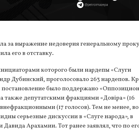
ла за выражение недоверия генеральному прок
ла его в отставку.
инициаторами которого были нардепы «Слуги
др Дубинский, проголосовало 263 нардепов. К
ное постановление было поддержано «Оппозицио
, а также депутатскими фракциями «Довіра» (16
и внефракционными (17 голосов). Тем не менее, во
идны серьезные дискуссии в «Слуге народа», в
 Давида Арахамии. Тот ранее заявлял, что по ег