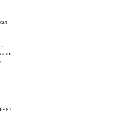
ная
я…
ко ни
е
урора