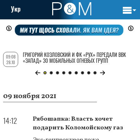
Укр
Основн
Перейти
навигац
к
основному
содержанию
ГРИГОРИЙ КОЗЛОВСКИЙ И ФК «РУХ» ПЕРЕДАЛИ ВВК
09:08
«ЗАПАД» 30 МОБИЛЬНЫХ ОГНЕВЫХ ГРУПП
28.10
09 ноября 2021
14:12
Рябошапка: Власть хочет
подарить Коломойскому газ
Экс-генпрокурор тоже