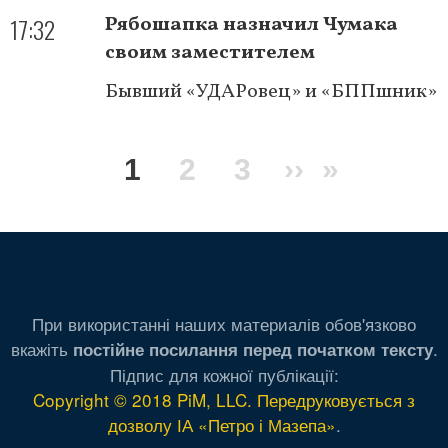
17:32
Рябошапка назначил Чумака
своим заместителем
Бывший «УДАРовец» и «БППшник»
Нумерация
Текущая
1
Page
2
Page
3
Следующа
››
Послед
»
страниц
страница
страница
страниц
При використанні наших материалів обов'язково
вкажіть
.
постійне посилання перед початком тексту
Підпис для кожної публікації:
Copyright © 2018 PiM, LLC. Передруковується з
дозволу ІА «Петро і Мазепа»
.