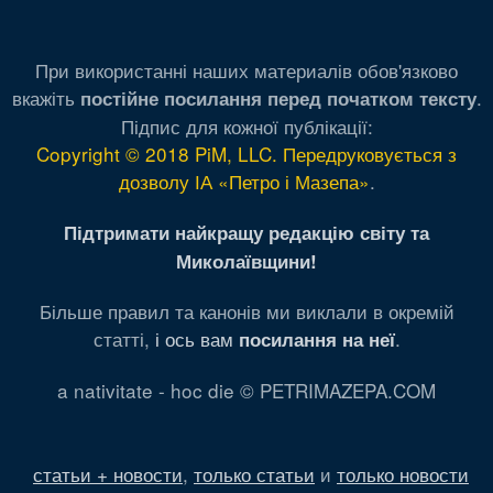
При використанні наших материалів обов'язково
вкажіть
.
постійне посилання перед початком тексту
Підпис для кожної публікації:
Copyright © 2018 PiM, LLC. Передруковується з
дозволу ІА «Петро і Мазепа»
.
Підтримати найкращу редакцію світу та
Миколаївщини!
Більше правил та канонів ми виклали в окремій
статті,
і ось вам
.
посилання на неї
a nativitate - hoc die © PETRIMAZEPA.COM
статьи + новости
,
только статьи
и
только новости