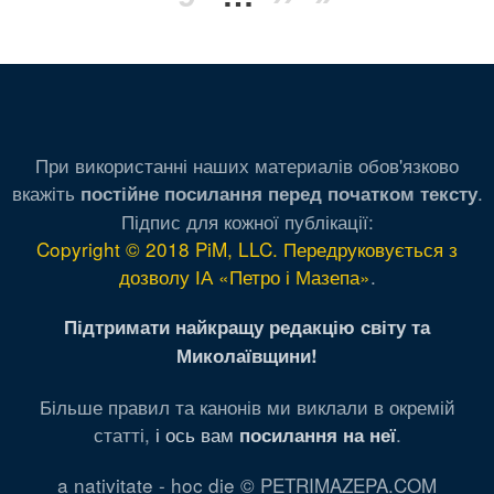
страница
страница
При використанні наших материалів обов'язково
вкажіть
.
постійне посилання перед початком тексту
Підпис для кожної публікації:
Copyright © 2018 PiM, LLC. Передруковується з
дозволу ІА «Петро і Мазепа»
.
Підтримати найкращу редакцію світу та
Миколаївщини!
Більше правил та канонів ми виклали в окремій
статті,
і ось вам
.
посилання на неї
a nativitate - hoc die © PETRIMAZEPA.COM