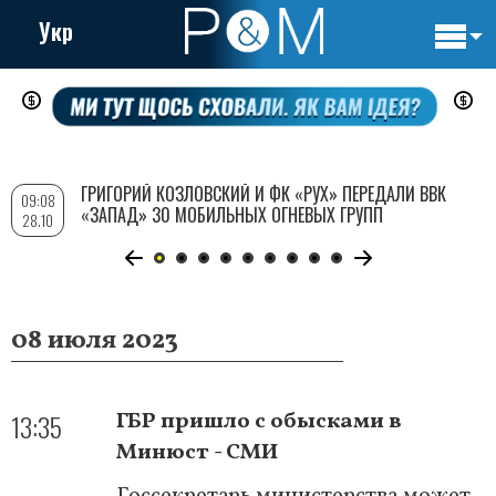
Укр
Основн
Перейти
навигац
к
основному
содержанию
ГРИГОРИЙ КОЗЛОВСКИЙ И ФК «РУХ» ПЕРЕДАЛИ ВВК
09:08
«ЗАПАД» 30 МОБИЛЬНЫХ ОГНЕВЫХ ГРУПП
28.10
08 июля 2023
13:35
ГБР пришло с обысками в
Минюст - СМИ
Госсекретарь министерства может