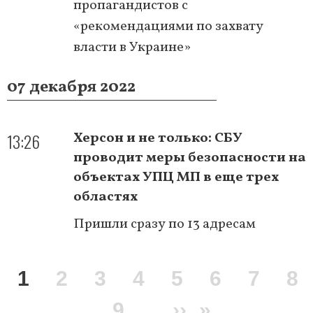
пропагандистов с
«рекомендациями по захвату
власти в Украине»
07 декабря 2022
13:26
Херсон и не только: СБУ
проводит меры безопасности на
объектах УПЦ МП в еще трех
областях
Пришли сразу по 13 адресам
Нумерация
Текущая
1
Page
2
Page
3
Page
4
Page
5
Page
6
Page
7
Pa
8
страниц
страница
Page
9
…
Следующая
››
Последня
»