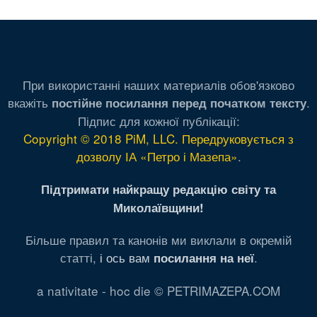
При використанні наших материалів обов'язково
вкажіть
.
постійне посилання перед початком тексту
Підпис для кожної публікації:
Copyright © 2018 PiM, LLC. Передруковується з
дозволу ІА «Петро і Мазепа»
.
Підтримати найкращу редакцію світу та
Миколаївщини!
Більше правил та канонів ми виклали в окремій
статті,
і ось вам
.
посилання на неї
a nativitate - hoc die © PETRIMAZEPA.COM