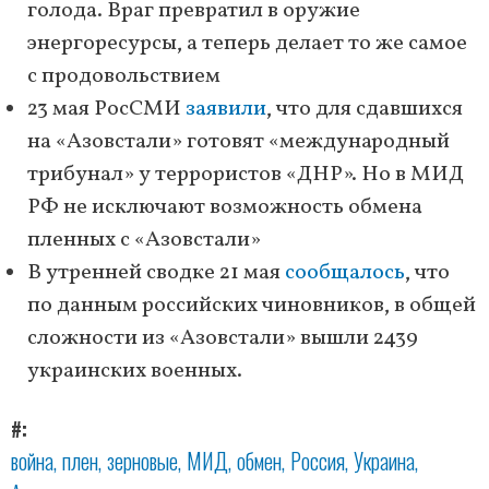
голода. Враг превратил в оружие
энергоресурсы, а теперь делает то же самое
с продовольствием
23 мая РосСМИ
заявили
, что для сдавшихся
на «Азовстали» готовят «международный
трибунал» у террористов «ДНР». Но в МИД
РФ не исключают возможность обмена
пленных с «Азовстали»
В утренней сводке 21 мая
сообщалось
, что
по данным российских чиновников, в общей
сложности из «Азовстали» вышли 2439
украинских военных.
#
война
плен
зерновые
МИД
обмен
Россия
Украина