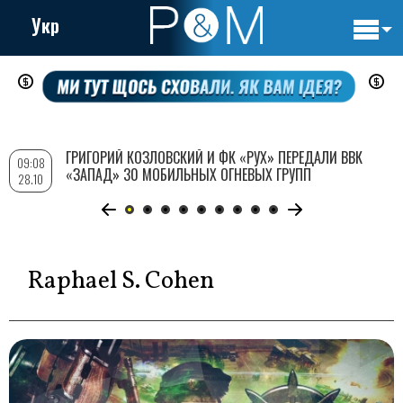
Укр
Основн
Перейти
навигац
к
основному
содержанию
ГРИГОРИЙ КОЗЛОВСКИЙ И ФК «РУХ» ПЕРЕДАЛИ ВВК
09:08
«ЗАПАД» 30 МОБИЛЬНЫХ ОГНЕВЫХ ГРУПП
28.10
Raphael S. Cohen