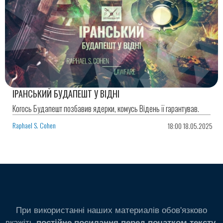
ІРАНСЬКИЙ БУДАПЕШТ У ВІДНІ
Когось Будапешт позбавив ядерки, комусь Відень її гарантував.
Raphael S. Cohen
18:00 18.05.2025
При використанні наших материалів обов'язково
вкажіть
.
постійне посилання перед початком тексту