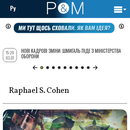
Ру
Основн
Перейти
навигац
до
основного
вмісту
НОВІ КАДРОВІ ЗМІНИ: ШМИГАЛЬ ПІДЕ З МІНІСТЕРСТВА
15:20
ОБОРОНИ
03.01
Raphael S. Cohen