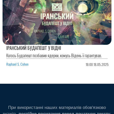
ІРАНСЬКИЙ БУДАПЕШТ У ВІДНІ
Когось Будапешт позбавив ядерки, комусь Відень її гарантував.
Raphael S. Cohen
18:00 18.05.2025
При використанні наших материалів обов'язково
вкажіть
.
постійне посилання перед початком тексту