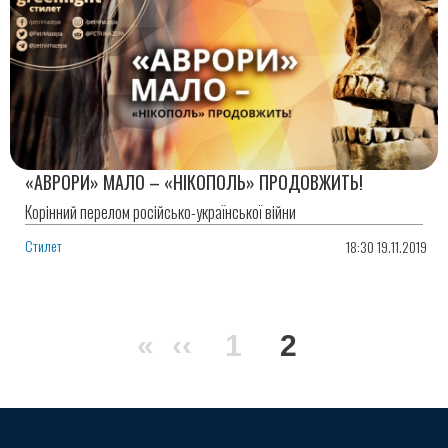
«АВРОРИ» МАЛО – «НІКОПОЛЬ» ПРОДОВЖИТЬ!
Корінний перелом російсько-української війни
Стилет
18:30 19.11.2019
Нумерация
Первая
«
Предыдущая
‹‹
Page
1
Текущая
2
страниц
страница
страница
страница