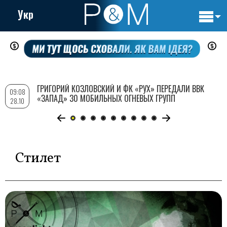
Укр
Основн
Перейти
навигац
к
основному
содержанию
ГРИГОРИЙ КОЗЛОВСКИЙ И ФК «РУХ» ПЕРЕДАЛИ ВВК
09:08
«ЗАПАД» 30 МОБИЛЬНЫХ ОГНЕВЫХ ГРУПП
28.10
Стилет