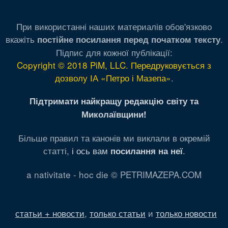
При використанні наших материалів обов'язково
вкажіть
.
постійне посилання перед початком тексту
Підпис для кожної публікації:
Copyright © 2018 PiM, LLC. Передруковується з
дозволу ІА «Петро і Мазепа»
.
Підтримати найкращу редакцію світу та
Миколаївщини!
Більше правил та канонів ми виклали в окремій
статті,
і ось вам
.
посилання на неї
a nativitate - hoc die © PETRIMAZEPA.COM
статьи + новости
,
только статьи
и
только новости