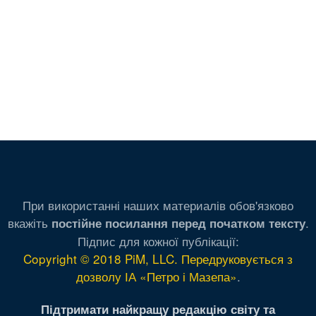
При використанні наших материалів обов'язково
вкажіть
.
постійне посилання перед початком тексту
Підпис для кожної публікації:
Copyright © 2018 PiM, LLC. Передруковується з
дозволу ІА «Петро і Мазепа»
.
Підтримати найкращу редакцію світу та