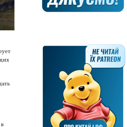
рует
ющих
дать
 в