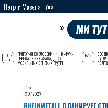
Петр и Мазепа
Укр
Перейти
к
основному
содержанию
ГРИГОРИЙ КОЗЛОВСКИЙ И ФК «РУХ»
СВОДК
09:08
17:45
ПЕРЕДАЛИ ВВК «ЗАПАД» 30
СУТОЧ
28.10
30.07
МОБИЛЬНЫХ ОГНЕВЫХ ГРУПП
ПОЛТО
17:15
10.07.2023
RHEINMETALL ПЛАНИРУЕТ ОТ