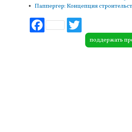
Паппергер: Концепция строительств
Fac
Tw
ebo
itte
ok
r
поддержать пр