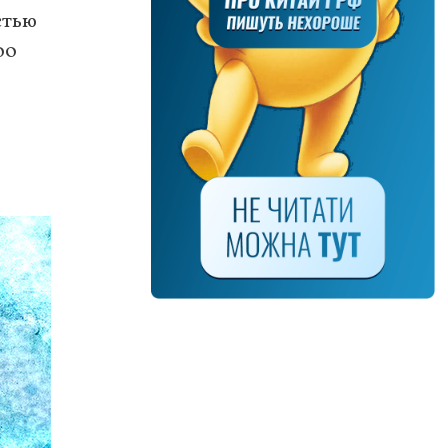
стью
00