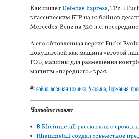
Как пишет
Defense Express
, TPz-1 Fu
классическим БТР на 10 бойцов десант
Mercedes-Benz на 320 л.с. посередин
А его обновленная версия Fuchs Evol
покупателей как машина «второй л
РЭБ, машины для размещения контрбат
машины «переднего» края.
#
война
военная техника
Украина
Германия
про
Читайте также
В Rheinmetall рассказали о сроках
Rheinmetall создал совместное пр