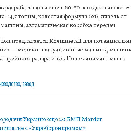
chs разрабатывался еще в 60-70-х годах и является
а: 14,7 тонны, колесная формула 6х6, дизель от
е машины, автоматическая коробка передач.
ution предлагается Rheinmetall для потенциальн
инии» — медико-эвакуационные машины, машин
арейного радара и т.д. Но не занимает место
изводство
завод
 передачи Украине еще 20 БМП Marder
едприятие с «Укроборонпромом»