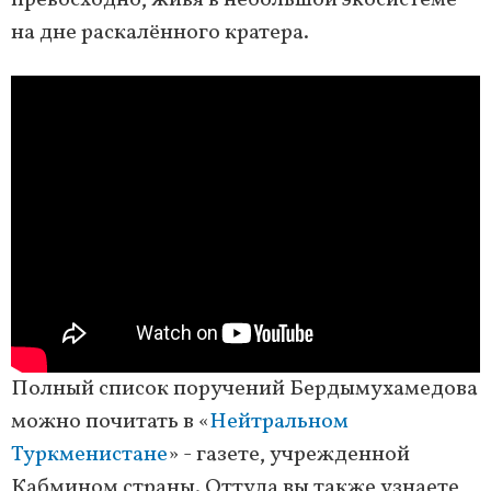
превосходно, живя в небольшой экосистеме
на дне раскалённого кратера.
Полный список поручений Бердымухамедова
можно почитать в «
Нейтральном
Туркменистане
» - газете, учрежденной
Кабмином страны. Оттуда вы также узнаете,