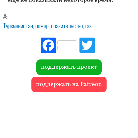
еще не показывали некоторое время.
#
Туркменистан
пожар
правительство
газ
Fac
Tw
ebo
itte
ok
r
поддержать проект
поддержать на Patreon