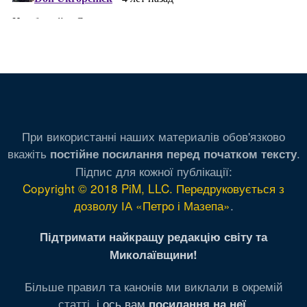
При використанні наших материалів обов'язково
вкажіть
.
постійне посилання перед початком тексту
Підпис для кожної публікації:
Copyright © 2018 PiM, LLC. Передруковується з
дозволу ІА «Петро і Мазепа»
.
Підтримати найкращу редакцію світу та
Миколаївщини!
Більше правил та канонів ми виклали в окремій
статті,
і ось вам
.
посилання на неї