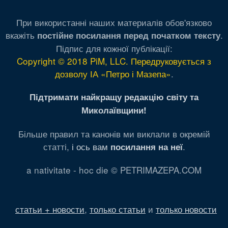
При використанні наших материалів обов'язково
вкажіть
.
постійне посилання перед початком тексту
Підпис для кожної публікації:
Copyright © 2018 PiM, LLC. Передруковується з
дозволу ІА «Петро і Мазепа»
.
Підтримати найкращу редакцію світу та
Миколаївщини!
Більше правил та канонів ми виклали в окремій
статті,
і ось вам
.
посилання на неї
a nativitate - hoc die © PETRIMAZEPA.COM
статьи + новости
,
только статьи
и
только новости