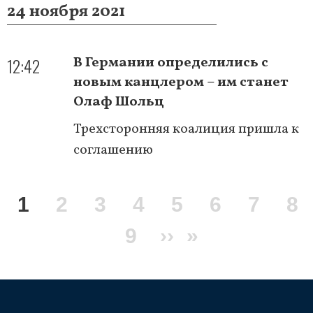
24 ноября 2021
12:42
В Германии определились с
новым канцлером – им станет
Олаф Шольц
Трехсторонняя коалиция пришла к
соглашению
Нумерация
Текущая
1
Page
2
Page
3
Page
4
Page
5
Page
6
Page
7
Pa
8
страниц
страница
Page
9
Следующая
››
Последняя
»
страница
страница