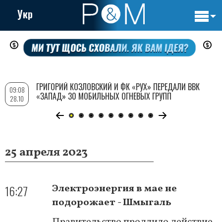
Укр
Основн
Перейти
навигац
к
основному
содержанию
ГРИГОРИЙ КОЗЛОВСКИЙ И ФК «РУХ» ПЕРЕДАЛИ ВВК
09:08
«ЗАПАД» 30 МОБИЛЬНЫХ ОГНЕВЫХ ГРУПП
28.10
25 апреля 2023
16:27
Электроэнергия в мае не
подорожает - Шмыгаль
Правительство продлило действие