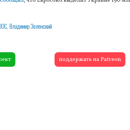
сообщил
, что Евросоюз выделит Украине 190 мл
ООС
Владимир Зеленский
оект
поддержать на Patreon