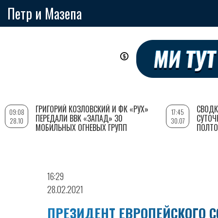
Петр и Мазепа
Перейти
к
основному
содержанию
ГРИГОРИЙ КОЗЛОВСКИЙ И ФК «РУХ»
СВОДК
09:08
17:45
ПЕРЕДАЛИ ВВК «ЗАПАД» 30
СУТОЧ
28.10
30.07
МОБИЛЬНЫХ ОГНЕВЫХ ГРУПП
ПОЛТО
16:29
28.02.2021
ПРЕЗИДЕНТ ЕВРОПЕЙСКОГО С