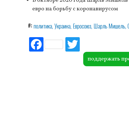
В октябре 2020 года Шарль Мишель
евро на борьбу с коронавирусом
#
политика
Украина
Евросоюз
Шарль Мишель
Fac
Tw
ebo
itte
ok
r
поддержать пр