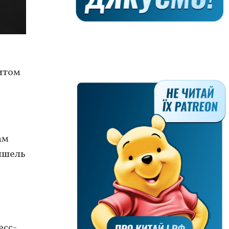
итом
ам
ишель
есс-