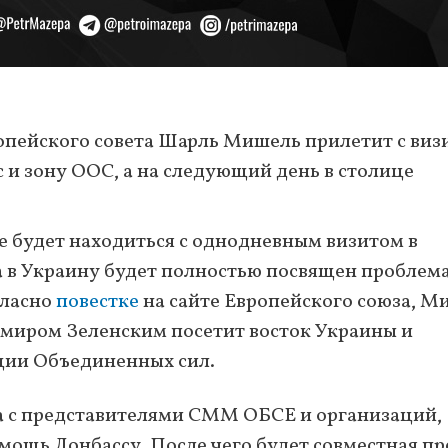
опейского совета Шарль Мишель прилетит с виз
с и зону ООС, а на следующий день в столице
е будет находиться с однодневным визитом в
а в Украину будет полностью посвящен проблем
гласно
повестке
на сайте Европейского союза, М
имиром Зеленским посетит восток Украины и
ции Объединенных сил.
ча с представителями СММ ОБСЕ и организаций,
ощь Донбассу. После чего будет совместная пр