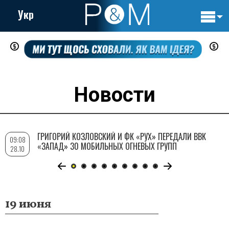
Укр
Основн
Перейти
навигац
к
основному
содержанию
Новости
ГРИГОРИЙ КОЗЛОВСКИЙ И ФК «РУХ» ПЕРЕДАЛИ ВВК
09:08
«ЗАПАД» 30 МОБИЛЬНЫХ ОГНЕВЫХ ГРУПП
28.10
19 июня