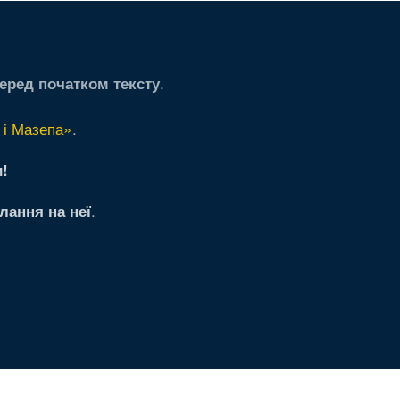
.
еред початком тексту
 і Мазепа»
.
!
.
лання на неї