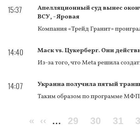
15:37
Апелляционный суд вынес окон
ВСУ, - Яровая
Компания «Трейд Гранит» проиграл
14:40
Маск vs. Цукерберг. Они дейст
Из-за того, что Meta решила создат
14:07
Украина получила пятый транш в
Таким образом по программе МФП 
Нумерация
Первая
«
Предыдущая
‹‹
…
Page
29
Page
30
Page
31
страниц
страница
страница