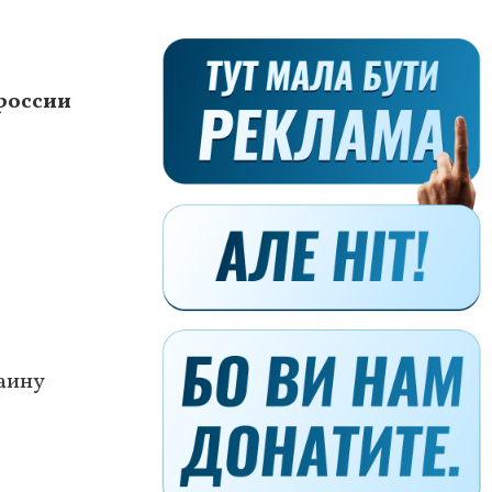
россии
раину