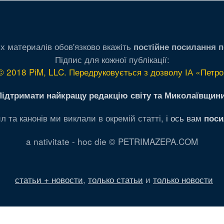
х материалів обов'язково вкажіть
постійне посилання п
Підпис для кожної публікації:
© 2018 PiM, LLC. Передруковується з дозволу ІА «Петро
Підтримати найкращу редакцію світу та Миколаївщини
л та канонів ми виклали в окремій статті,
і ось вам
поси
a nativitate - hoc die © PETRIMAZEPA.COM
статьи + новости
,
только статьи
и
только новости