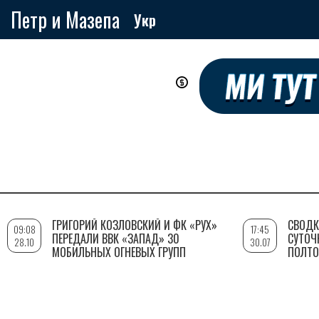
Петр и Мазепа
Укр
Перейти
к
основному
содержанию
ГРИГОРИЙ КОЗЛОВСКИЙ И ФК «РУХ»
СВОДК
09:08
17:45
ПЕРЕДАЛИ ВВК «ЗАПАД» 30
СУТОЧ
28.10
30.07
МОБИЛЬНЫХ ОГНЕВЫХ ГРУПП
ПОЛТО