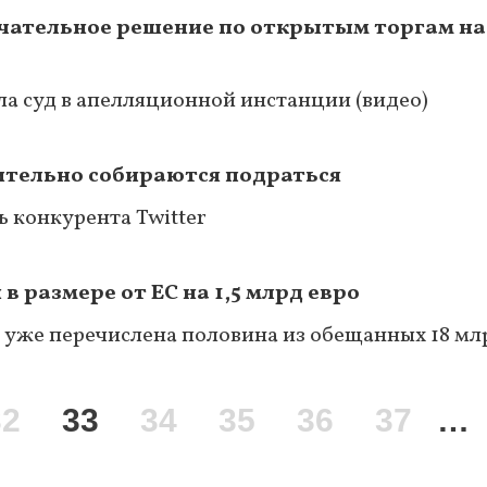
чательное решение по открытым торгам на
а суд в апелляционной инстанции (видео)
вительно собираются подраться
ь конкурента Twitter
 размере от ЕС на 1,5 млрд евро
уже перечислена половина из обещанных 18 мл
Page
32
Текущая
33
Page
34
Page
35
Page
36
Page
37
…
страница