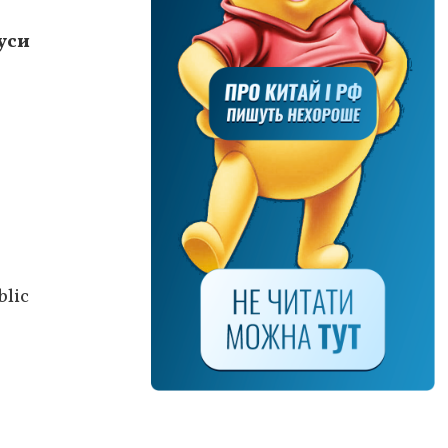
уси
lic