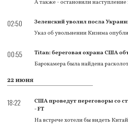
А также - остановили наступление
02:50
Зеленский уволил посла Украин
Указ об увольнении Кизима опубл
00:55
Titan: береговая охрана США о
Барокамера была найдена расколо
22 июня
18:22
США проведут переговоры со с
- FT
На встрече хотели бы видеть Кита