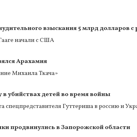
удительного взыскания 5 млрд долларов с 
Гааге начали с США
взялся Арахамия
ание Михаила Ткача»
 в убийствах детей во время войны
та спецпредставителя Гуттериша в россию и Ук
ики продвинулись в Запорожской области