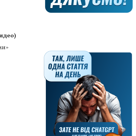
идео)
ми»