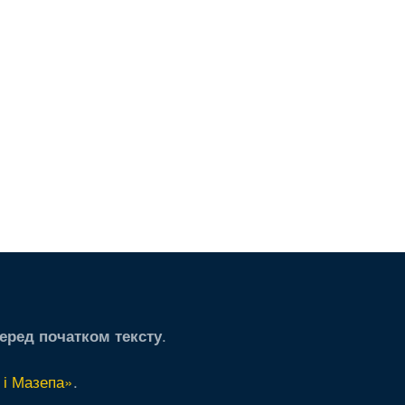
я
яя
.
еред початком тексту
 і Мазепа»
.