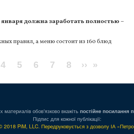
 января должна заработать полностью –
ных правил, а меню состоит из 160 блюд
ge
Page
4
Page
5
Page
6
Page
7
Page
8
Следующа
››
Последн
»
страница
страница
х материалів обов'язково вкажіть
постійне посилання п
Підпис для кожної публікації:
© 2018 PiM, LLC. Передруковується з дозволу ІА «Петро