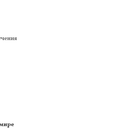
учения
 мире