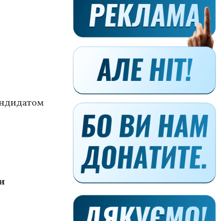
андидатом
и