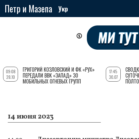
Петр и Мазепа
Укр
Перейти
к
основному
содержанию
ГРИГОРИЙ КОЗЛОВСКИЙ И ФК «РУХ»
СВОДК
09:08
17:45
ПЕРЕДАЛИ ВВК «ЗАПАД» 30
СУТОЧ
28.10
30.07
МОБИЛЬНЫХ ОГНЕВЫХ ГРУПП
ПОЛТО
14 июня 2023