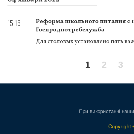
15:16
Реформа школьного питания с 1
Госпродпотребслужба
Для столовых установлено пять важ
Нумерация
Текущая
1
Page
2
Pa
3
страниц
страница
При використанні наши
Copyright 