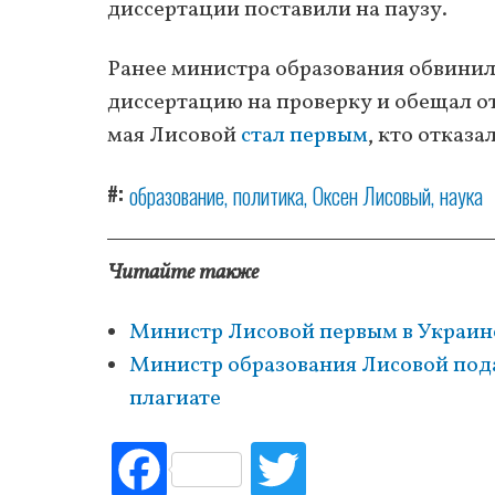
диссертации поставили на паузу.
Ранее министра образования обвинили
диссертацию на проверку и обещал отк
мая Лисовой
стал первым
, кто отказа
#
образование
политика
Оксен Лисовый
наука
Читайте также
Министр Лисовой первым в Украине
Министр образования Лисовой пода
плагиате
Fac
Tw
ebo
itte