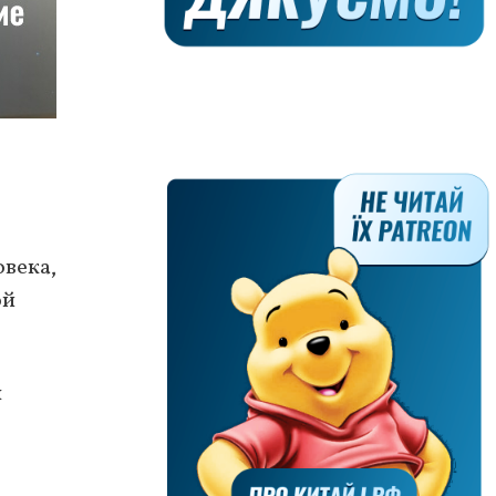
овека,
ой
н