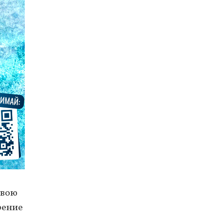
свою
рение