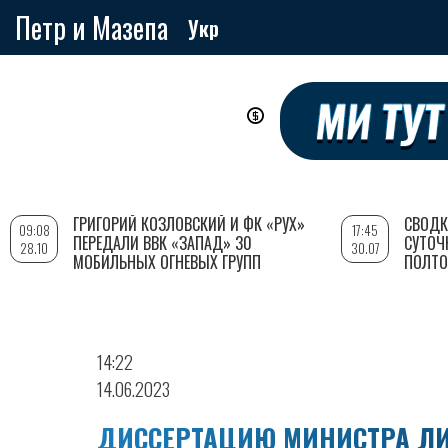
Петр и Мазепа
Укр
Перейти
к
основному
содержанию
ГРИГОРИЙ КОЗЛОВСКИЙ И ФК «РУХ»
СВОДК
09:08
17:45
ПЕРЕДАЛИ ВВК «ЗАПАД» 30
СУТОЧ
28.10
30.07
МОБИЛЬНЫХ ОГНЕВЫХ ГРУПП
ПОЛТО
14:22
14.06.2023
ДИССЕРТАЦИЮ МИНИСТРА ЛИ