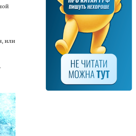
ной
я, или
т