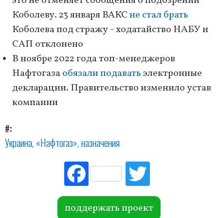
это не отменяет сообщения о подозрении
Коболеву. 23 января ВАКС
не стал брать
Коболева под стражу - ходатайство НАБУ и
САП отклонено
В ноябре 2022 года топ-менеджеров
Нафтогаза
обязали подавать
электронные
декларации. Правительство изменило устав
компании
#
Украина
«Нафтогаз»
назначения
Fac
Tw
ebo
itte
ok
r
поддержать проект