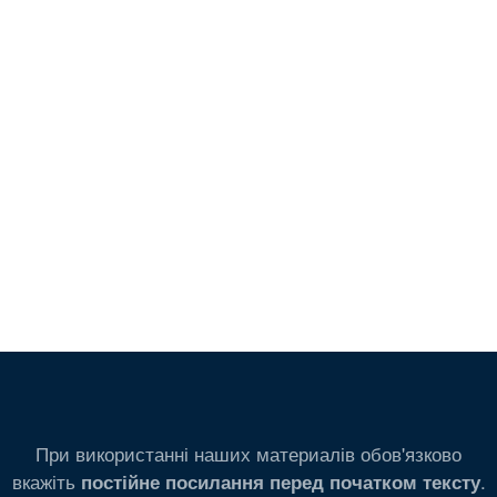
При використанні наших материалів обов'язково
вкажіть
.
постійне посилання перед початком тексту