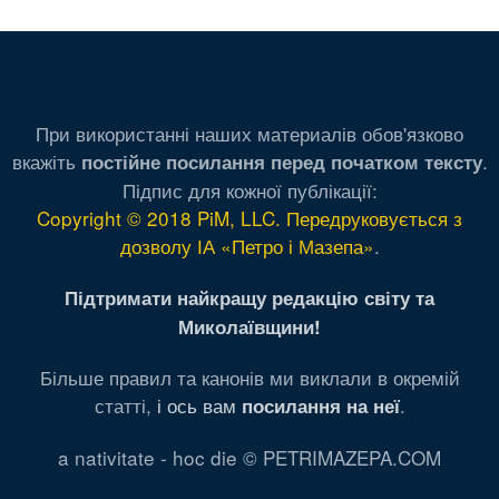
При використанні наших материалів обов'язково
вкажіть
.
постійне посилання перед початком тексту
Підпис для кожної публікації:
Copyright © 2018 PiM, LLC. Передруковується з
дозволу ІА «Петро і Мазепа»
.
Підтримати найкращу редакцію світу та
Миколаївщини!
Більше правил та канонів ми виклали в окремій
статті,
і ось вам
.
посилання на неї
a nativitate - hoc die © PETRIMAZEPA.COM