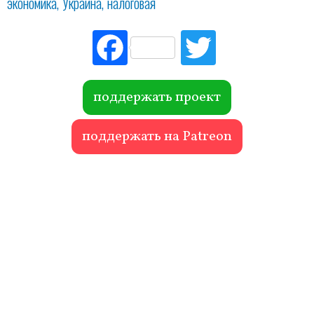
экономика
Украина
налоговая
Fac
Tw
ebo
itte
ok
r
поддержать проект
поддержать на Patreon