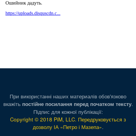
При використанні наших материалів обов'язково
вкажіть
.
постійне посилання перед початком тексту
Підпис для кожної публікації:
Copyright © 2018 PiM, LLC. Передруковується з
дозволу ІА «Петро і Мазепа»
.