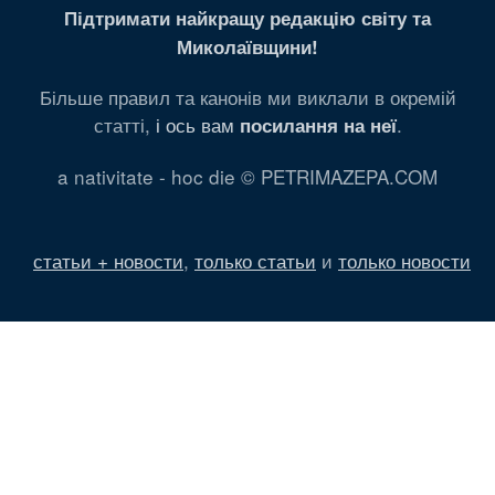
Підтримати найкращу редакцію світу та
Миколаївщини!
Більше правил та канонів ми виклали в окремій
статті,
і ось вам
.
посилання на неї
a nativitate - hoc die © PETRIMAZEPA.COM
статьи + новости
,
только статьи
и
только новости