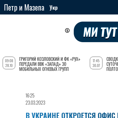
Петр и Мазепа
Укр
Перейти
к
основному
содержанию
ГРИГОРИЙ КОЗЛОВСКИЙ И ФК «РУХ»
СВОДК
09:08
17:45
ПЕРЕДАЛИ ВВК «ЗАПАД» 30
СУТОЧ
28.10
30.07
МОБИЛЬНЫХ ОГНЕВЫХ ГРУПП
ПОЛТО
16:25
23.03.2023
В УКРАИНЕ ОТКРОЕТСЯ ОФИ