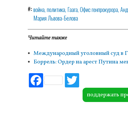
#
война
политика
Гаага
Офис генпрокурора
Анд
Мария Львова-Белова
Читайте также
Международный уголовный суд в Га
Боррель: Ордер на арест Путина ме
Fac
Tw
ebo
itte
ok
r
поддержать пр