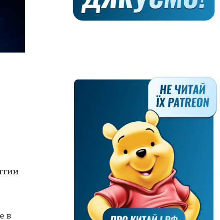
ытии
е в