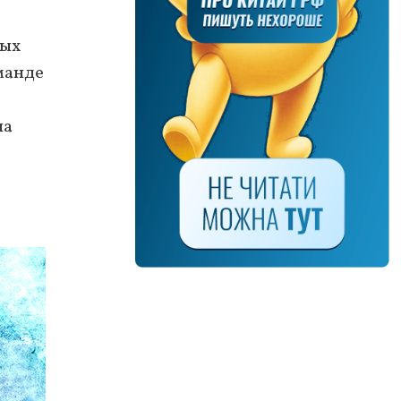
ных
манде
на